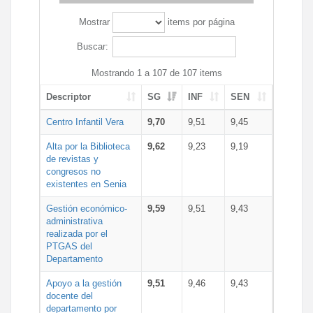
Mostrar
items por página
Buscar:
Mostrando 1 a 107 de 107 items
Descriptor
SG
INF
SEN
Centro Infantil Vera
9,70
9,51
9,45
Alta por la Biblioteca
9,62
9,23
9,19
de revistas y
congresos no
existentes en Senia
Gestión económico-
9,59
9,51
9,43
administrativa
realizada por el
PTGAS del
Departamento
Apoyo a la gestión
9,51
9,46
9,43
docente del
departamento por