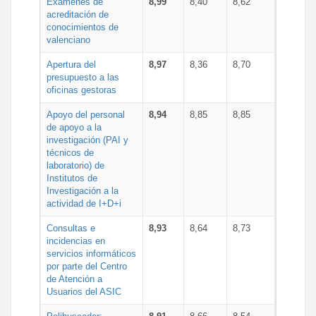
Exámenes de
8,99
8,40
8,62
acreditación de
conocimientos de
valenciano
Apertura del
8,97
8,36
8,70
presupuesto a las
oficinas gestoras
Apoyo del personal
8,94
8,85
8,85
de apoyo a la
investigación (PAI y
técnicos de
laboratorio) de
Institutos de
Investigación a la
actividad de I+D+i
Consultas e
8,93
8,64
8,73
incidencias en
servicios informáticos
por parte del Centro
de Atención a
Usuarios del ASIC