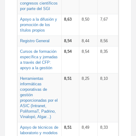
congresos científicos
por parte del SGI
Apoyo a la difusión y
8,63
8,50
7,67
promoción de los
títulos propios
Registro General
8,54
8,44
8,56
Cursos de formación
8,54
8,54
8,35
específica y jornadas
a través del CFP:
apoyo a la gestión
Herramientas
8,51
8,25
8,10
informáticas
corporativas de
gestión
proporcionadas por el
ASIC (Intranet,
PoliformaT, Padrino,
Vinalopó, Algar...)
Apoyo de técnicos de
8,51
8,49
8,33
laboratorio y modelos