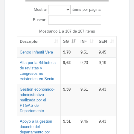
Mostrar
items por página
Buscar:
Mostrando 1 a 107 de 107 items
Descriptor
SG
INF
SEN
Centro Infantil Vera
9,70
9,51
9,45
Alta por la Biblioteca
9,62
9,23
9,19
de revistas y
congresos no
existentes en Senia
Gestión económico-
9,59
9,51
9,43
administrativa
realizada por el
PTGAS del
Departamento
Apoyo a la gestión
9,51
9,46
9,43
docente del
departamento por