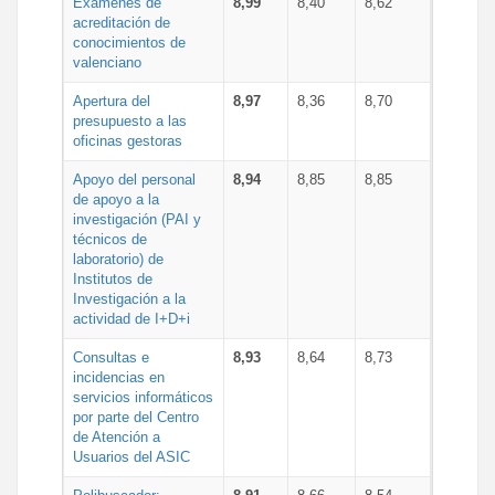
Exámenes de
8,99
8,40
8,62
acreditación de
conocimientos de
valenciano
Apertura del
8,97
8,36
8,70
presupuesto a las
oficinas gestoras
Apoyo del personal
8,94
8,85
8,85
de apoyo a la
investigación (PAI y
técnicos de
laboratorio) de
Institutos de
Investigación a la
actividad de I+D+i
Consultas e
8,93
8,64
8,73
incidencias en
servicios informáticos
por parte del Centro
de Atención a
Usuarios del ASIC