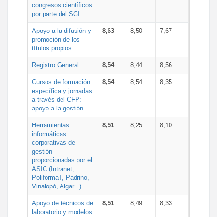
congresos científicos
por parte del SGI
Apoyo a la difusión y
8,63
8,50
7,67
promoción de los
títulos propios
Registro General
8,54
8,44
8,56
Cursos de formación
8,54
8,54
8,35
específica y jornadas
a través del CFP:
apoyo a la gestión
Herramientas
8,51
8,25
8,10
informáticas
corporativas de
gestión
proporcionadas por el
ASIC (Intranet,
PoliformaT, Padrino,
Vinalopó, Algar...)
Apoyo de técnicos de
8,51
8,49
8,33
laboratorio y modelos