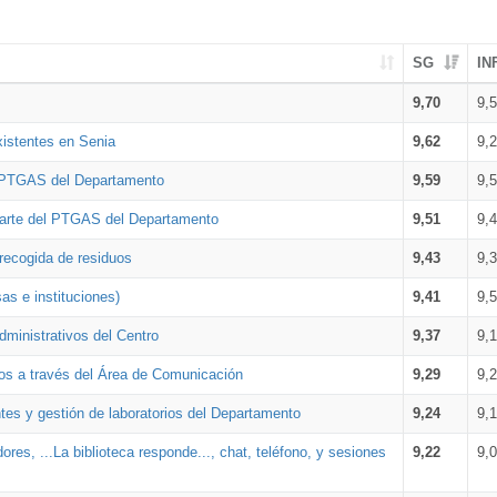
SG
IN
9,70
9,
xistentes en Senia
9,62
9,
l PTGAS del Departamento
9,59
9,
parte del PTGAS del Departamento
9,51
9,
 recogida de residuos
9,43
9,
as e instituciones)
9,41
9,
dministrativos del Centro
9,37
9,
os a través del Área de Comunicación
9,29
9,
tes y gestión de laboratorios del Departamento
9,24
9,
ores, ...La biblioteca responde..., chat, teléfono, y sesiones
9,22
9,