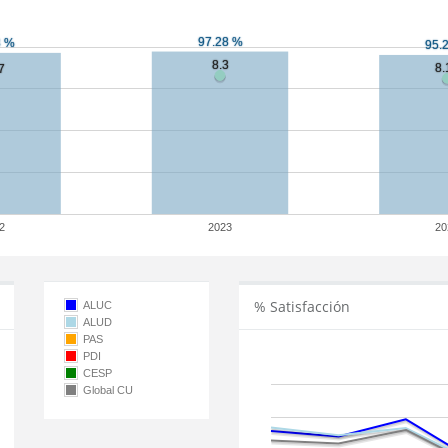
2
2023
20
% Satisfacción
ALUC
ALUD
PAS
PDI
CESP
Global CU