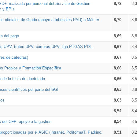
+D+i realizada por personal del Servicio de Gestión
8,72
8,
n y EPIs
los oficiales de Grado (apoyo a tribunales PAU) o Máster
8,70
8,
va del pago
8,69
8,
as UPV, trofeo UPV, carreras UPV, liga PTGAS-PDI...
8,67
8,
res de cátedras)
8,67
8,
os Propios y Formación Específica
8,66
8,
a de la tesis de doctorado
8,66
8,
sos científicos por parte del SGI
8,63
8,
ios
8,63
8,
8,54
8,
s del CFP: apoyo a la gestión
8,54
8,
proporcionadas por el ASIC (Intranet, PoliformaT, Padrino,
8,51
8,