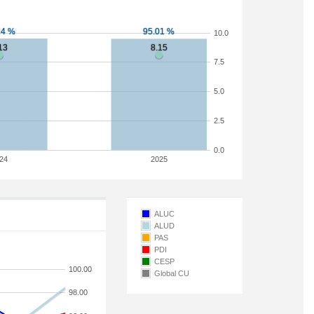
10.0
7.5
5.0
2.5
0.0
24
2025
ALUC
ALUD
PAS
PDI
CESP
100.00
Global CU
98.00