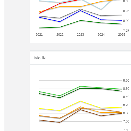
8.50
8.25
8.00
7.75
2021
2022
2023
2024
2025
Media
8.80
8.60
8.40
8.20
8.00
7.80
7.60