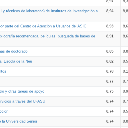
8,97
8,
 y técnicos de laboratorio) de Institutos de Investigación a
8,94
8,
por parte del Centro de Atención a Usuarios del ASIC
8,93
8,
bibliografía recomendada, películas, búsqueda de bases de
8,91
8,
amas de doctorado
8,85
8,
a, Escola de la Neu
8,82
8,
ntos
8,78
8,
8,77
8,
tro y otras tareas de apoyo
8,75
8,
ervicios a través del UFASU
8,74
8,
cción
8,74
8,
e la Universidad Sénior
8,74
8,