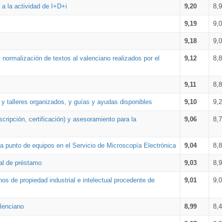
a la actividad de I+D+i
9,20
8,
9,19
9,
9,18
9,
 normalización de textos al valenciano realizados por el
9,12
8,
9,11
8,
 y talleres organizados, y guías y ayudas disponibles
9,10
9,
cripción, certificación) y asesoramiento para la
9,06
8,
 punto de equipos en el Servicio de Microscopía Electrónica
9,04
8,
ial de préstamo
9,03
8,
os de propiedad industrial e intelectual procedente de
9,01
9,
lenciano
8,99
8,