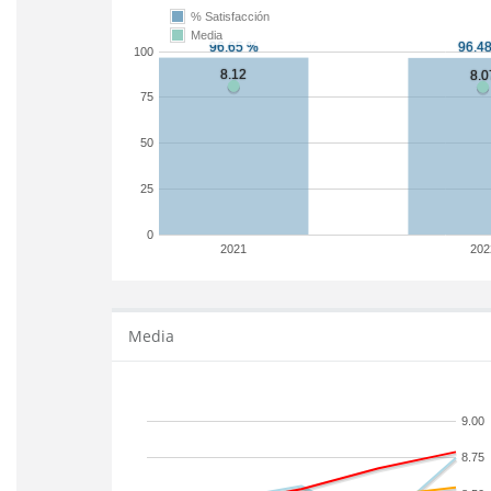
% Satisfacción
Media
100
75
50
25
0
2021
202
Media
9.00
8.75