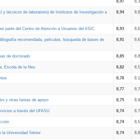
8,97
8,
 y técnicos de laboratorio) de Institutos de Investigación a
8,94
8,
por parte del Centro de Atención a Usuarios del ASIC
8,93
8,
bibliografía recomendada, películas, búsqueda de bases de
8,91
8,
amas de doctorado
8,85
8,
a, Escola de la Neu
8,82
8,
ntos
8,78
8,
8,77
8,
tro y otras tareas de apoyo
8,75
8,
ervicios a través del UFASU
8,74
8,
cción
8,74
8,
e la Universidad Sénior
8,74
8,