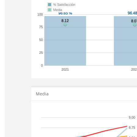
% Satisfacción
Media
100
75
50
25
0
2021
202
Media
9.00
8.75