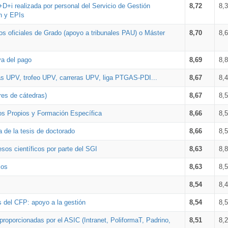
+D+i realizada por personal del Servicio de Gestión
8,72
8,
n y EPIs
los oficiales de Grado (apoyo a tribunales PAU) o Máster
8,70
8,
va del pago
8,69
8,
as UPV, trofeo UPV, carreras UPV, liga PTGAS-PDI...
8,67
8,
res de cátedras)
8,67
8,
os Propios y Formación Específica
8,66
8,
a de la tesis de doctorado
8,66
8,
sos científicos por parte del SGI
8,63
8,
ios
8,63
8,
8,54
8,
s del CFP: apoyo a la gestión
8,54
8,
proporcionadas por el ASIC (Intranet, PoliformaT, Padrino,
8,51
8,