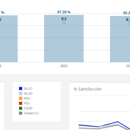
2
2023
20
% Satisfacción
ALUC
ALUD
PAS
PDI
CESP
Global CU