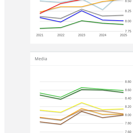
8.50
8.25
8.00
7.75
2021
2022
2023
2024
2025
Media
8.80
8.60
8.40
8.20
8.00
7.80
7.60