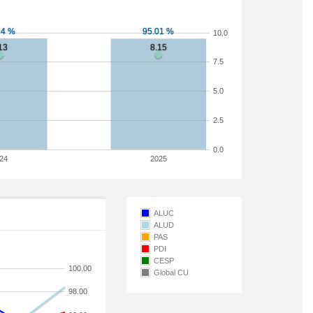
10.0
7.5
5.0
2.5
0.0
24
2025
ALUC
ALUD
PAS
PDI
CESP
100.00
Global CU
98.00