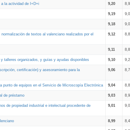
a la actividad de I+D+i
9,20
8,
9,19
9,
9,18
9,
 normalización de textos al valenciano realizados por el
9,12
8,
9,11
8,
 y talleres organizados, y guías y ayudas disponibles
9,10
9,
cripción, certificación) y asesoramiento para la
9,06
8,
 punto de equipos en el Servicio de Microscopía Electrónica
9,04
8,
ial de préstamo
9,03
8,
os de propiedad industrial e intelectual procedente de
9,01
9,
lenciano
8,99
8,