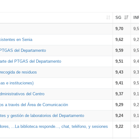
SG
IN
9,70
9,
xistentes en Senia
9,62
9,
l PTGAS del Departamento
9,59
9,
parte del PTGAS del Departamento
9,51
9,
 recogida de residuos
9,43
9,
as e instituciones)
9,41
9,
dministrativos del Centro
9,37
9,
os a través del Área de Comunicación
9,29
9,
tes y gestión de laboratorios del Departamento
9,24
9,
ores, ...La biblioteca responde..., chat, teléfono, y sesiones
9,22
9,