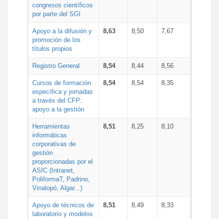
congresos científicos
por parte del SGI
Apoyo a la difusión y
8,63
8,50
7,67
promoción de los
títulos propios
Registro General
8,54
8,44
8,56
Cursos de formación
8,54
8,54
8,35
específica y jornadas
a través del CFP:
apoyo a la gestión
Herramientas
8,51
8,25
8,10
informáticas
corporativas de
gestión
proporcionadas por el
ASIC (Intranet,
PoliformaT, Padrino,
Vinalopó, Algar...)
Apoyo de técnicos de
8,51
8,49
8,33
laboratorio y modelos