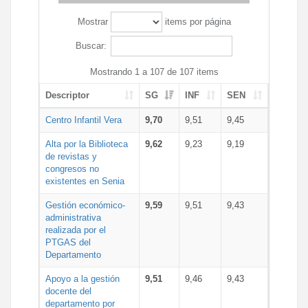
Mostrar
items por página
Buscar:
Mostrando 1 a 107 de 107 items
Descriptor
SG
INF
SEN
Centro Infantil Vera
9,70
9,51
9,45
Alta por la Biblioteca
9,62
9,23
9,19
de revistas y
congresos no
existentes en Senia
Gestión económico-
9,59
9,51
9,43
administrativa
realizada por el
PTGAS del
Departamento
Apoyo a la gestión
9,51
9,46
9,43
docente del
departamento por