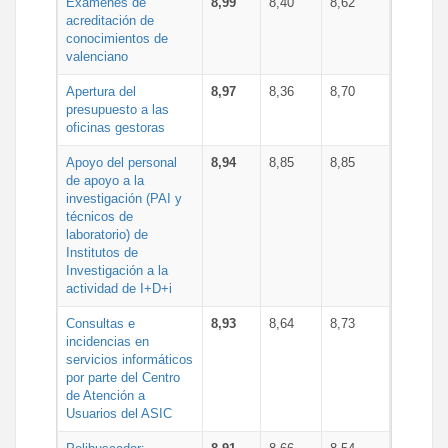
Exámenes de
8,99
8,40
8,62
acreditación de
conocimientos de
valenciano
Apertura del
8,97
8,36
8,70
presupuesto a las
oficinas gestoras
Apoyo del personal
8,94
8,85
8,85
de apoyo a la
investigación (PAI y
técnicos de
laboratorio) de
Institutos de
Investigación a la
actividad de I+D+i
Consultas e
8,93
8,64
8,73
incidencias en
servicios informáticos
por parte del Centro
de Atención a
Usuarios del ASIC