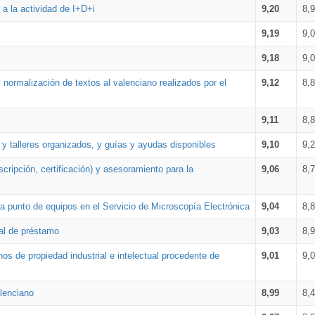
a la actividad de I+D+i
9,20
8,
9,19
9,
9,18
9,
 normalización de textos al valenciano realizados por el
9,12
8,
9,11
8,
 y talleres organizados, y guías y ayudas disponibles
9,10
9,
cripción, certificación) y asesoramiento para la
9,06
8,
 punto de equipos en el Servicio de Microscopía Electrónica
9,04
8,
ial de préstamo
9,03
8,
os de propiedad industrial e intelectual procedente de
9,01
9,
lenciano
8,99
8,