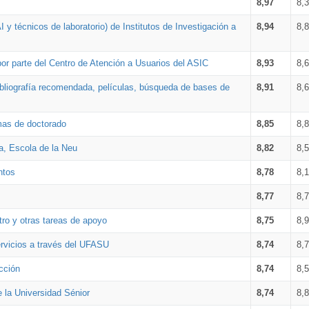
8,97
8,
 y técnicos de laboratorio) de Institutos de Investigación a
8,94
8,
por parte del Centro de Atención a Usuarios del ASIC
8,93
8,
bibliografía recomendada, películas, búsqueda de bases de
8,91
8,
amas de doctorado
8,85
8,
a, Escola de la Neu
8,82
8,
ntos
8,78
8,
8,77
8,
tro y otras tareas de apoyo
8,75
8,
ervicios a través del UFASU
8,74
8,
cción
8,74
8,
e la Universidad Sénior
8,74
8,