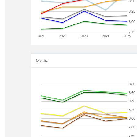
8.50
8.25
8.00
7.75
2021
2022
2023
2024
2025
Media
8.80
8.60
8.40
8.20
8.00
7.80
7.60