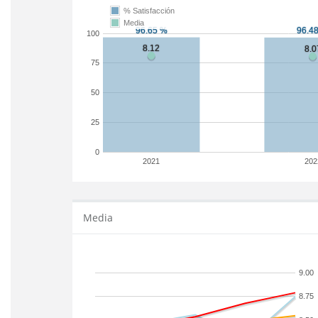
% Satisfacción
Media
100
75
50
25
0
2021
202
Media
9.00
8.75