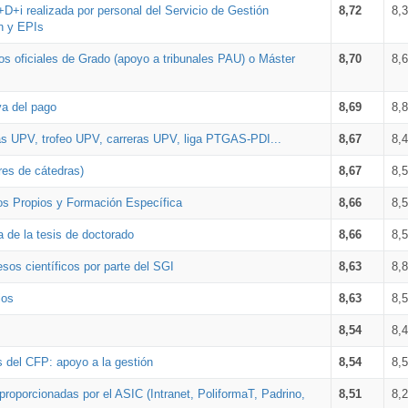
+D+i realizada por personal del Servicio de Gestión
8,72
8,
n y EPIs
los oficiales de Grado (apoyo a tribunales PAU) o Máster
8,70
8,
va del pago
8,69
8,
as UPV, trofeo UPV, carreras UPV, liga PTGAS-PDI...
8,67
8,
res de cátedras)
8,67
8,
os Propios y Formación Específica
8,66
8,
a de la tesis de doctorado
8,66
8,
sos científicos por parte del SGI
8,63
8,
ios
8,63
8,
8,54
8,
s del CFP: apoyo a la gestión
8,54
8,
proporcionadas por el ASIC (Intranet, PoliformaT, Padrino,
8,51
8,