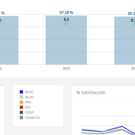
2
2023
20
% Satisfacción
ALUC
ALUD
PAS
PDI
CESP
Global CU