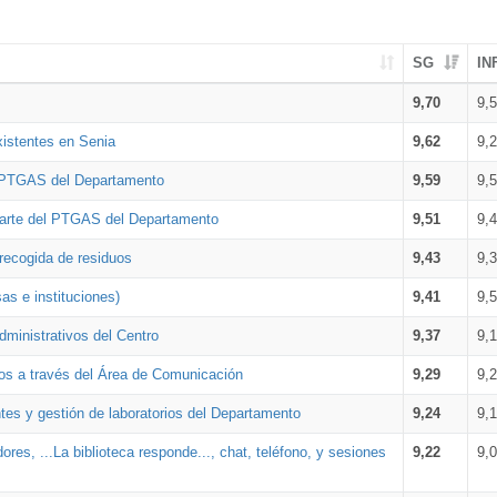
SG
IN
9,70
9,
xistentes en Senia
9,62
9,
l PTGAS del Departamento
9,59
9,
parte del PTGAS del Departamento
9,51
9,
 recogida de residuos
9,43
9,
as e instituciones)
9,41
9,
dministrativos del Centro
9,37
9,
os a través del Área de Comunicación
9,29
9,
tes y gestión de laboratorios del Departamento
9,24
9,
ores, ...La biblioteca responde..., chat, teléfono, y sesiones
9,22
9,