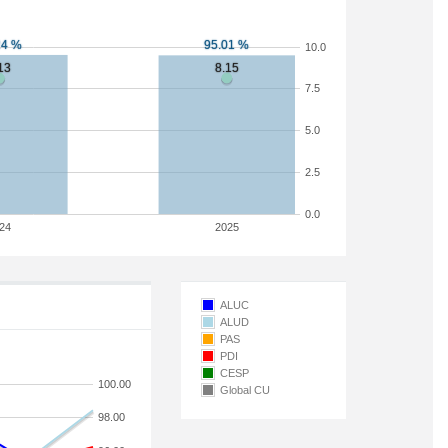
10.0
7.5
5.0
2.5
0.0
24
2025
ALUC
ALUD
PAS
PDI
CESP
100.00
Global CU
98.00