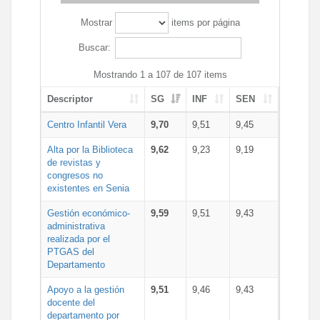
Mostrar
items por página
Buscar:
Mostrando 1 a 107 de 107 items
Descriptor
SG
INF
SEN
Centro Infantil Vera
9,70
9,51
9,45
Alta por la Biblioteca
9,62
9,23
9,19
de revistas y
congresos no
existentes en Senia
Gestión económico-
9,59
9,51
9,43
administrativa
realizada por el
PTGAS del
Departamento
Apoyo a la gestión
9,51
9,46
9,43
docente del
departamento por