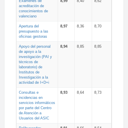
Exámenes de
8,99
8,40
8,62
acreditación de
conocimientos de
valenciano
Apertura del
8,97
8,36
8,70
presupuesto a las
oficinas gestoras
Apoyo del personal
8,94
8,85
8,85
de apoyo a la
investigación (PAI y
técnicos de
laboratorio) de
Institutos de
Investigación a la
actividad de I+D+i
Consultas e
8,93
8,64
8,73
incidencias en
servicios informáticos
por parte del Centro
de Atención a
Usuarios del ASIC