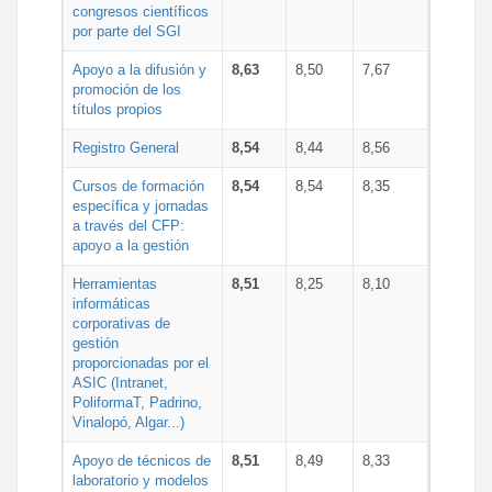
congresos científicos
por parte del SGI
Apoyo a la difusión y
8,63
8,50
7,67
promoción de los
títulos propios
Registro General
8,54
8,44
8,56
Cursos de formación
8,54
8,54
8,35
específica y jornadas
a través del CFP:
apoyo a la gestión
Herramientas
8,51
8,25
8,10
informáticas
corporativas de
gestión
proporcionadas por el
ASIC (Intranet,
PoliformaT, Padrino,
Vinalopó, Algar...)
Apoyo de técnicos de
8,51
8,49
8,33
laboratorio y modelos