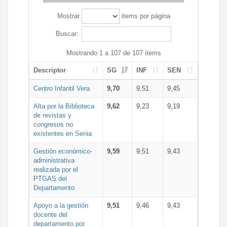
Mostrar
items por página
Buscar:
Mostrando 1 a 107 de 107 items
Descriptor
SG
INF
SEN
Centro Infantil Vera
9,70
9,51
9,45
Alta por la Biblioteca
9,62
9,23
9,19
de revistas y
congresos no
existentes en Senia
Gestión económico-
9,59
9,51
9,43
administrativa
realizada por el
PTGAS del
Departamento
Apoyo a la gestión
9,51
9,46
9,43
docente del
departamento por