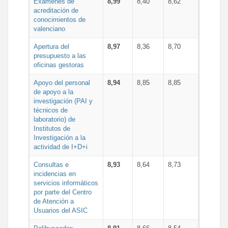
Exámenes de
8,99
8,40
8,62
acreditación de
conocimientos de
valenciano
Apertura del
8,97
8,36
8,70
presupuesto a las
oficinas gestoras
Apoyo del personal
8,94
8,85
8,85
de apoyo a la
investigación (PAI y
técnicos de
laboratorio) de
Institutos de
Investigación a la
actividad de I+D+i
Consultas e
8,93
8,64
8,73
incidencias en
servicios informáticos
por parte del Centro
de Atención a
Usuarios del ASIC