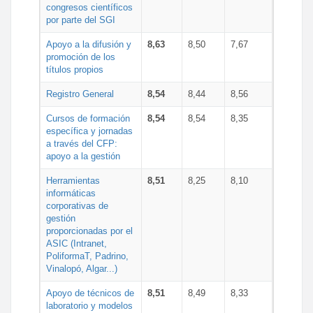
congresos científicos
por parte del SGI
Apoyo a la difusión y
8,63
8,50
7,67
promoción de los
títulos propios
Registro General
8,54
8,44
8,56
Cursos de formación
8,54
8,54
8,35
específica y jornadas
a través del CFP:
apoyo a la gestión
Herramientas
8,51
8,25
8,10
informáticas
corporativas de
gestión
proporcionadas por el
ASIC (Intranet,
PoliformaT, Padrino,
Vinalopó, Algar...)
Apoyo de técnicos de
8,51
8,49
8,33
laboratorio y modelos