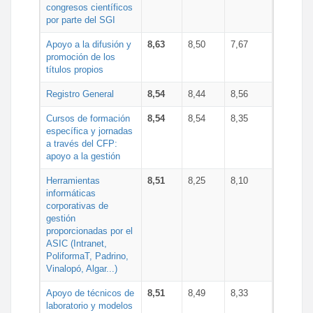
congresos científicos
por parte del SGI
Apoyo a la difusión y
8,63
8,50
7,67
promoción de los
títulos propios
Registro General
8,54
8,44
8,56
Cursos de formación
8,54
8,54
8,35
específica y jornadas
a través del CFP:
apoyo a la gestión
Herramientas
8,51
8,25
8,10
informáticas
corporativas de
gestión
proporcionadas por el
ASIC (Intranet,
PoliformaT, Padrino,
Vinalopó, Algar...)
Apoyo de técnicos de
8,51
8,49
8,33
laboratorio y modelos