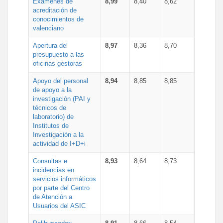
Exámenes de
8,99
8,40
8,62
acreditación de
conocimientos de
valenciano
Apertura del
8,97
8,36
8,70
presupuesto a las
oficinas gestoras
Apoyo del personal
8,94
8,85
8,85
de apoyo a la
investigación (PAI y
técnicos de
laboratorio) de
Institutos de
Investigación a la
actividad de I+D+i
Consultas e
8,93
8,64
8,73
incidencias en
servicios informáticos
por parte del Centro
de Atención a
Usuarios del ASIC