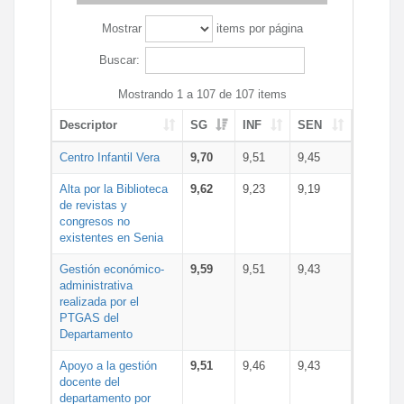
Mostrar
items por página
Buscar:
Mostrando 1 a 107 de 107 items
Descriptor
SG
INF
SEN
Centro Infantil Vera
9,70
9,51
9,45
Alta por la Biblioteca
9,62
9,23
9,19
de revistas y
congresos no
existentes en Senia
Gestión económico-
9,59
9,51
9,43
administrativa
realizada por el
PTGAS del
Departamento
Apoyo a la gestión
9,51
9,46
9,43
docente del
departamento por