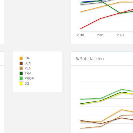
2018
2019
2021
% Satisfacción
INF
SEN
PLA
TRA
PROF
SG