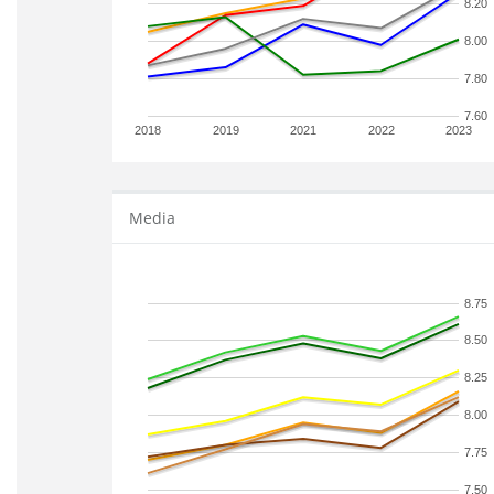
8.20
8.00
7.80
7.60
2018
2019
2021
2022
2023
Media
8.75
8.50
8.25
8.00
7.75
7.50