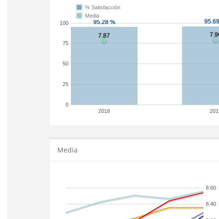
% Satisfacción
Media
100
75
50
25
0
2018
201
Media
8.60
8.40