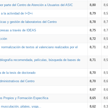
por parte del Centro de Atención a Usuarios del ASIC
8,80
8,
a la actividad de I+D+i
8,79
8,
icas y gestión de laboratorios del Centro
8,78
8,
mpresas a través de IDEAS
8,75
8,
cción
8,72
8,
 normalización de textos al valenciano realizados por el
8,71
8,
bibliografía recomendada, películas, búsqueda de bases de
8,71
8,
a de la tesis de doctorado
8,70
8,
dministrativos del Centro
8,70
8,
8,67
8,
os Propios y Formación Específica
8,65
8,
 musculación, pilates, yoga...
8,62
8,