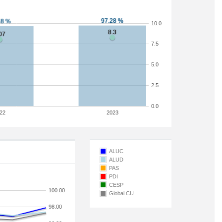
10.0
7.5
5.0
2.5
0.0
22
2023
ALUC
ALUD
PAS
PDI
CESP
100.00
Global CU
98.00