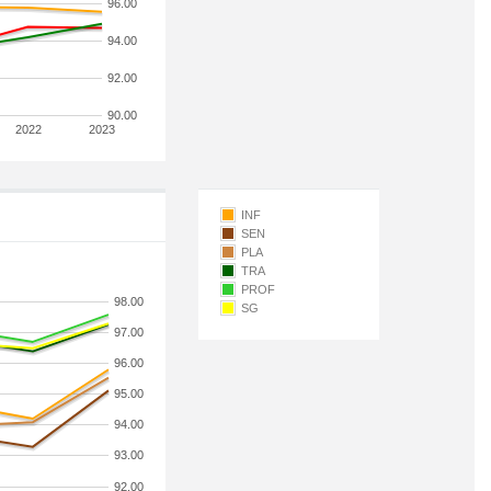
96.00
94.00
92.00
90.00
2022
2023
INF
SEN
PLA
TRA
PROF
98.00
SG
97.00
96.00
95.00
94.00
93.00
92.00