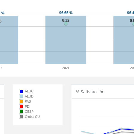
9
2021
20
% Satisfacción
ALUC
ALUD
PAS
PDI
CESP
Global CU