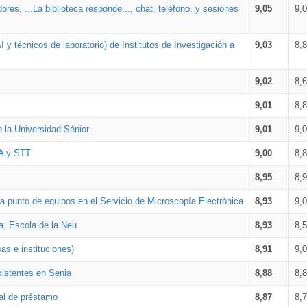
ores, ...La biblioteca responde..., chat, teléfono, y sesiones
9,05
9,
 y técnicos de laboratorio) de Institutos de Investigación a
9,03
8,
9,02
8,
9,01
8,
e la Universidad Sénior
9,01
9,
TA y STT
9,00
8,
8,95
8,
 punto de equipos en el Servicio de Microscopía Electrónica
8,93
9,
a, Escola de la Neu
8,93
8,
as e instituciones)
8,91
9,
xistentes en Senia
8,88
8,
ial de préstamo
8,87
8,