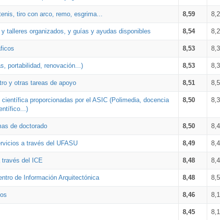
enis, tiro con arco, remo, esgrima...
8,59
8,
 y talleres organizados, y guías y ayudas disponibles
8,54
8,
ficos
8,53
8,
s, portabilidad, renovación...)
8,53
8,
tro y otras tareas de apoyo
8,51
8,
 científica proporcionadas por el ASIC (Polimedia, docencia
8,50
8,
tífico...)
amas de doctorado
8,50
8,
ervicios a través del UFASU
8,49
8,
 través del ICE
8,48
8,
Centro de Información Arquitectónica
8,48
8,
ios
8,46
8,1
8,45
8,1