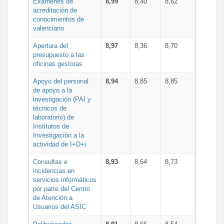
Exámenes de
8,99
8,40
8,62
acreditación de
conocimientos de
valenciano
Apertura del
8,97
8,36
8,70
presupuesto a las
oficinas gestoras
Apoyo del personal
8,94
8,85
8,85
de apoyo a la
investigación (PAI y
técnicos de
laboratorio) de
Institutos de
Investigación a la
actividad de I+D+i
Consultas e
8,93
8,64
8,73
incidencias en
servicios informáticos
por parte del Centro
de Atención a
Usuarios del ASIC