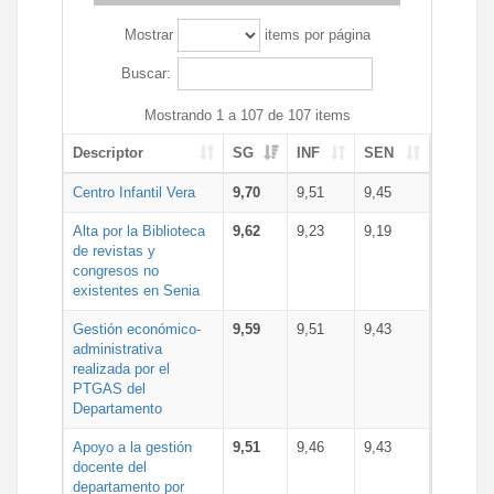
Mostrar
items por página
Buscar:
Mostrando 1 a 107 de 107 items
Descriptor
SG
INF
SEN
Centro Infantil Vera
9,70
9,51
9,45
Alta por la Biblioteca
9,62
9,23
9,19
de revistas y
congresos no
existentes en Senia
Gestión económico-
9,59
9,51
9,43
administrativa
realizada por el
PTGAS del
Departamento
Apoyo a la gestión
9,51
9,46
9,43
docente del
departamento por