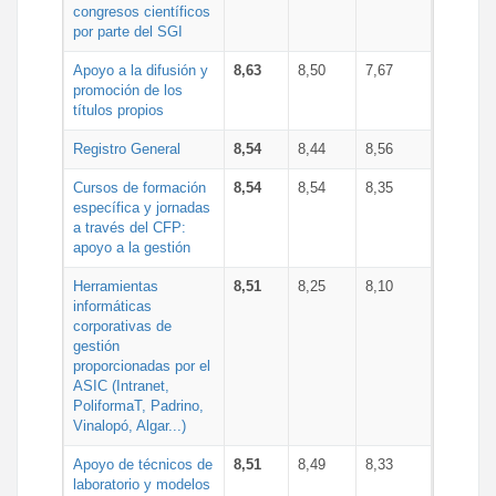
congresos científicos
por parte del SGI
Apoyo a la difusión y
8,63
8,50
7,67
promoción de los
títulos propios
Registro General
8,54
8,44
8,56
Cursos de formación
8,54
8,54
8,35
específica y jornadas
a través del CFP:
apoyo a la gestión
Herramientas
8,51
8,25
8,10
informáticas
corporativas de
gestión
proporcionadas por el
ASIC (Intranet,
PoliformaT, Padrino,
Vinalopó, Algar...)
Apoyo de técnicos de
8,51
8,49
8,33
laboratorio y modelos