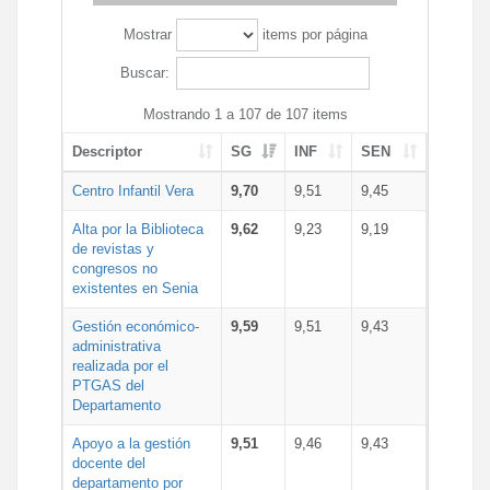
Mostrar
items por página
Buscar:
Mostrando 1 a 107 de 107 items
Descriptor
SG
INF
SEN
Centro Infantil Vera
9,70
9,51
9,45
Alta por la Biblioteca
9,62
9,23
9,19
de revistas y
congresos no
existentes en Senia
Gestión económico-
9,59
9,51
9,43
administrativa
realizada por el
PTGAS del
Departamento
Apoyo a la gestión
9,51
9,46
9,43
docente del
departamento por