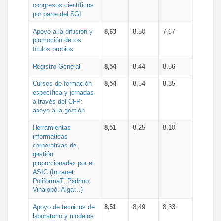
congresos científicos
por parte del SGI
Apoyo a la difusión y
8,63
8,50
7,67
promoción de los
títulos propios
Registro General
8,54
8,44
8,56
Cursos de formación
8,54
8,54
8,35
específica y jornadas
a través del CFP:
apoyo a la gestión
Herramientas
8,51
8,25
8,10
informáticas
corporativas de
gestión
proporcionadas por el
ASIC (Intranet,
PoliformaT, Padrino,
Vinalopó, Algar...)
Apoyo de técnicos de
8,51
8,49
8,33
laboratorio y modelos