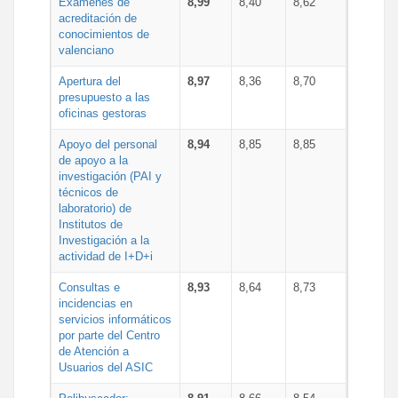
Exámenes de
8,99
8,40
8,62
acreditación de
conocimientos de
valenciano
Apertura del
8,97
8,36
8,70
presupuesto a las
oficinas gestoras
Apoyo del personal
8,94
8,85
8,85
de apoyo a la
investigación (PAI y
técnicos de
laboratorio) de
Institutos de
Investigación a la
actividad de I+D+i
Consultas e
8,93
8,64
8,73
incidencias en
servicios informáticos
por parte del Centro
de Atención a
Usuarios del ASIC