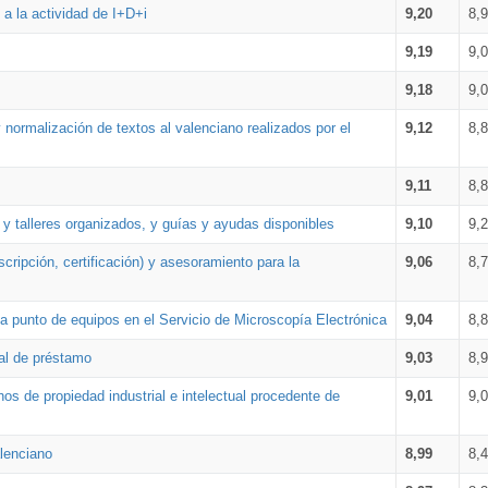
a la actividad de I+D+i
9,20
8,
9,19
9,
9,18
9,
 normalización de textos al valenciano realizados por el
9,12
8,
9,11
8,
 y talleres organizados, y guías y ayudas disponibles
9,10
9,
cripción, certificación) y asesoramiento para la
9,06
8,
 punto de equipos en el Servicio de Microscopía Electrónica
9,04
8,
ial de préstamo
9,03
8,
os de propiedad industrial e intelectual procedente de
9,01
9,
lenciano
8,99
8,