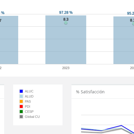
2
2023
20
% Satisfacción
ALUC
ALUD
PAS
PDI
CESP
Global CU