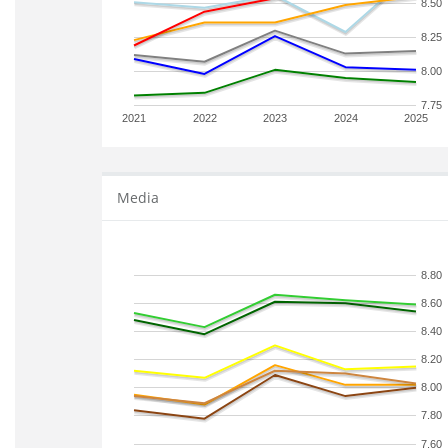
8.50
8.25
8.00
7.75
2021
2022
2023
2024
2025
Media
8.80
8.60
8.40
8.20
8.00
7.80
7.60