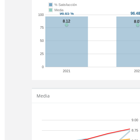
% Satisfacción
Media
100
75
50
25
0
2021
202
Media
9.00
8.75