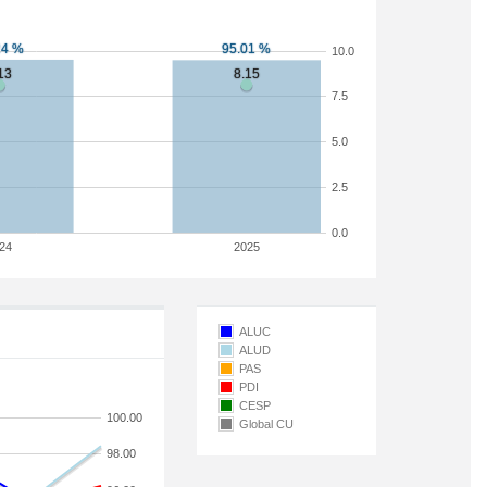
10.0
7.5
5.0
2.5
0.0
24
2025
ALUC
ALUD
PAS
PDI
CESP
100.00
Global CU
98.00