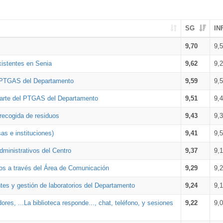
SG
IN
9,70
9,
xistentes en Senia
9,62
9,
l PTGAS del Departamento
9,59
9,
parte del PTGAS del Departamento
9,51
9,
 recogida de residuos
9,43
9,
as e instituciones)
9,41
9,
dministrativos del Centro
9,37
9,
os a través del Área de Comunicación
9,29
9,
tes y gestión de laboratorios del Departamento
9,24
9,
ores, ...La biblioteca responde..., chat, teléfono, y sesiones
9,22
9,