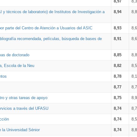
8,97
8,
 y técnicos de laboratorio) de Institutos de Investigación a
8,94
8,
por parte del Centro de Atención a Usuarios del ASIC
8,93
8,
bibliografía recomendada, películas, búsqueda de bases de
8,91
8,
amas de doctorado
8,85
8,
a, Escola de la Neu
8,82
8,
ntos
8,78
8,
8,77
8,
tro y otras tareas de apoyo
8,75
8,
ervicios a través del UFASU
8,74
8,
cción
8,74
8,
e la Universidad Sénior
8,74
8,