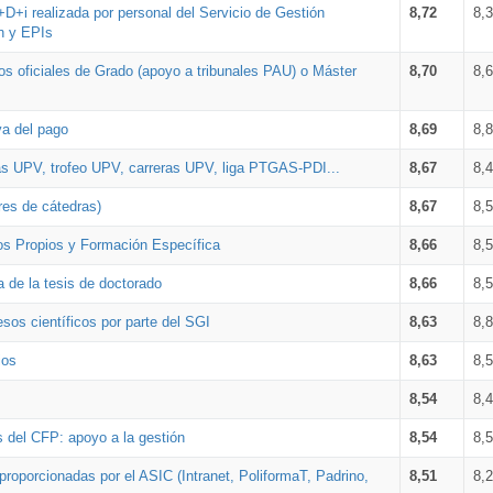
+D+i realizada por personal del Servicio de Gestión
8,72
8,
n y EPIs
los oficiales de Grado (apoyo a tribunales PAU) o Máster
8,70
8,
va del pago
8,69
8,
as UPV, trofeo UPV, carreras UPV, liga PTGAS-PDI...
8,67
8,
res de cátedras)
8,67
8,
os Propios y Formación Específica
8,66
8,
a de la tesis de doctorado
8,66
8,
sos científicos por parte del SGI
8,63
8,
ios
8,63
8,
8,54
8,
s del CFP: apoyo a la gestión
8,54
8,
proporcionadas por el ASIC (Intranet, PoliformaT, Padrino,
8,51
8,