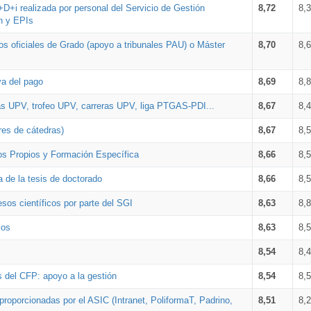
+D+i realizada por personal del Servicio de Gestión
8,72
8,
n y EPIs
los oficiales de Grado (apoyo a tribunales PAU) o Máster
8,70
8,
va del pago
8,69
8,
as UPV, trofeo UPV, carreras UPV, liga PTGAS-PDI...
8,67
8,
res de cátedras)
8,67
8,
os Propios y Formación Específica
8,66
8,
a de la tesis de doctorado
8,66
8,
sos científicos por parte del SGI
8,63
8,
ios
8,63
8,
8,54
8,
s del CFP: apoyo a la gestión
8,54
8,
proporcionadas por el ASIC (Intranet, PoliformaT, Padrino,
8,51
8,