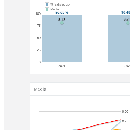
% Satisfacción
Media
100
75
50
25
0
2021
202
Media
9.00
8.75