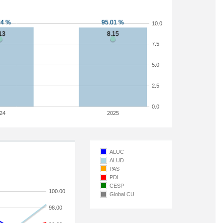
10.0
7.5
5.0
2.5
0.0
24
2025
ALUC
ALUD
PAS
PDI
CESP
100.00
Global CU
98.00