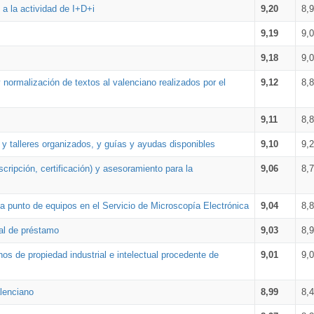
a la actividad de I+D+i
9,20
8,
9,19
9,
9,18
9,
 normalización de textos al valenciano realizados por el
9,12
8,
9,11
8,
 y talleres organizados, y guías y ayudas disponibles
9,10
9,
cripción, certificación) y asesoramiento para la
9,06
8,
 punto de equipos en el Servicio de Microscopía Electrónica
9,04
8,
ial de préstamo
9,03
8,
os de propiedad industrial e intelectual procedente de
9,01
9,
lenciano
8,99
8,