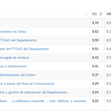
SG
IN
9,70
9,
xistentes en Senia
9,62
9,
l PTGAS del Departamento
9,59
9,
parte del PTGAS del Departamento
9,51
9,
 recogida de residuos
9,43
9,
as e instituciones)
9,41
9,
dministrativos del Centro
9,37
9,
os a través del Área de Comunicación
9,29
9,
tes y gestión de laboratorios del Departamento
9,24
9,
ores, ...La biblioteca responde..., chat, teléfono, y sesiones
9,22
9,