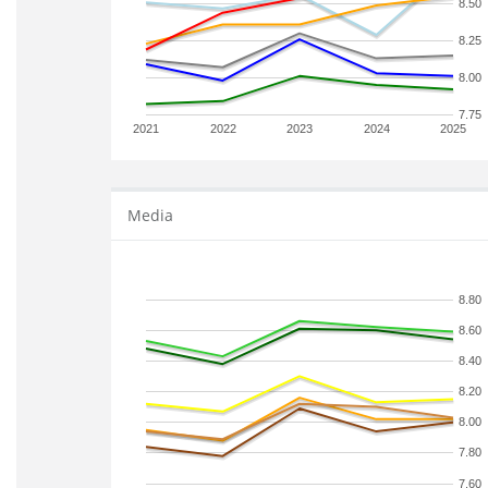
8.50
8.25
8.00
7.75
2021
2022
2023
2024
2025
Media
8.80
8.60
8.40
8.20
8.00
7.80
7.60