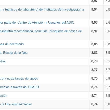
8,97
8,
 y técnicos de laboratorio) de Institutos de Investigación a
8,94
8,
por parte del Centro de Atención a Usuarios del ASIC
8,93
8,
bibliografía recomendada, películas, búsqueda de bases de
8,91
8,
amas de doctorado
8,85
8,
a, Escola de la Neu
8,82
8,
ntos
8,78
8,
8,77
8,
tro y otras tareas de apoyo
8,75
8,
ervicios a través del UFASU
8,74
8,
cción
8,74
8,
e la Universidad Sénior
8,74
8,