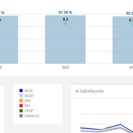
2
2023
20
% Satisfacción
ALUC
ALUD
PAS
PDI
CESP
Global CU