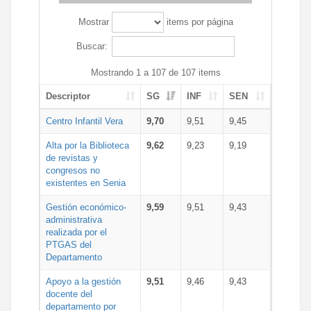
Mostrar
items por página
Buscar:
Mostrando 1 a 107 de 107 items
Descriptor
SG
INF
SEN
Centro Infantil Vera
9,70
9,51
9,45
Alta por la Biblioteca
9,62
9,23
9,19
de revistas y
congresos no
existentes en Senia
Gestión económico-
9,59
9,51
9,43
administrativa
realizada por el
PTGAS del
Departamento
Apoyo a la gestión
9,51
9,46
9,43
docente del
departamento por