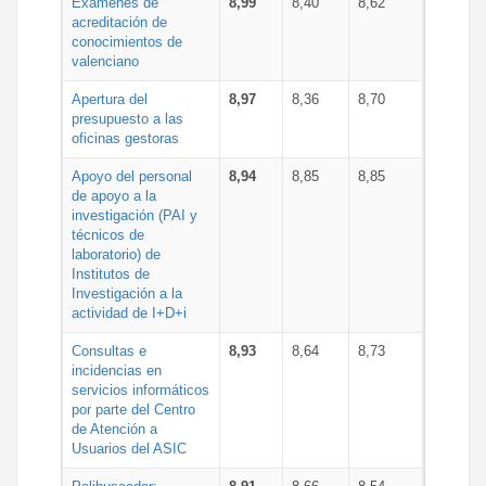
Exámenes de
8,99
8,40
8,62
acreditación de
conocimientos de
valenciano
Apertura del
8,97
8,36
8,70
presupuesto a las
oficinas gestoras
Apoyo del personal
8,94
8,85
8,85
de apoyo a la
investigación (PAI y
técnicos de
laboratorio) de
Institutos de
Investigación a la
actividad de I+D+i
Consultas e
8,93
8,64
8,73
incidencias en
servicios informáticos
por parte del Centro
de Atención a
Usuarios del ASIC