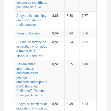
congresos científicos
por parte del SGI
Apoyo a la difusión y
8,63
8,50
7,67
promoción de los
títulos propios
Registro General
8,54
8,44
8,56
Cursos de formación
8,54
8,54
8,35
específica y jornadas
a través del CFP:
apoyo a la gestión
Herramientas
8,51
8,25
8,10
informáticas
corporativas de
gestión
proporcionadas por el
ASIC (Intranet,
PoliformaT, Padrino,
Vinalopó, Algar...)
Apoyo de técnicos de
8,51
8,49
8,33
laboratorio y modelos