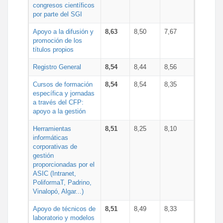
congresos científicos
por parte del SGI
Apoyo a la difusión y
8,63
8,50
7,67
promoción de los
títulos propios
Registro General
8,54
8,44
8,56
Cursos de formación
8,54
8,54
8,35
específica y jornadas
a través del CFP:
apoyo a la gestión
Herramientas
8,51
8,25
8,10
informáticas
corporativas de
gestión
proporcionadas por el
ASIC (Intranet,
PoliformaT, Padrino,
Vinalopó, Algar...)
Apoyo de técnicos de
8,51
8,49
8,33
laboratorio y modelos