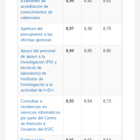
Exámenes de
8,99
8,40
8,62
acreditación de
conocimientos de
valenciano
Apertura del
8,97
8,36
8,70
presupuesto a las
oficinas gestoras
Apoyo del personal
8,94
8,85
8,85
de apoyo a la
investigación (PAI y
técnicos de
laboratorio) de
Institutos de
Investigación a la
actividad de I+D+i
Consultas e
8,93
8,64
8,73
incidencias en
servicios informáticos
por parte del Centro
de Atención a
Usuarios del ASIC