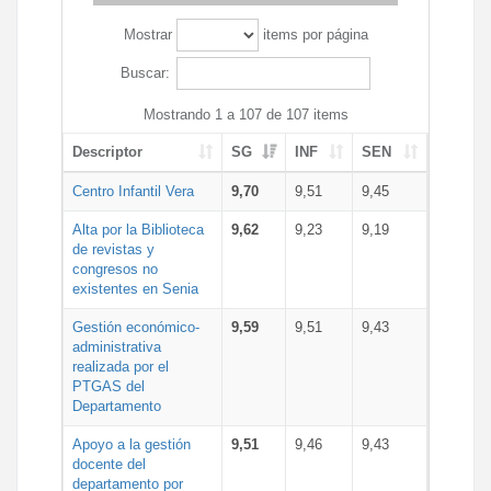
Mostrar
items por página
Buscar:
Mostrando 1 a 107 de 107 items
Descriptor
SG
INF
SEN
Centro Infantil Vera
9,70
9,51
9,45
Alta por la Biblioteca
9,62
9,23
9,19
de revistas y
congresos no
existentes en Senia
Gestión económico-
9,59
9,51
9,43
administrativa
realizada por el
PTGAS del
Departamento
Apoyo a la gestión
9,51
9,46
9,43
docente del
departamento por