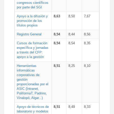
congresos científicos
por parte del SGI
Apoyo a la difusión y
8,63
8,50
7,67
promoción de los
títulos propios
Registro General
8,54
8,44
8,56
Cursos de formación
8,54
8,54
8,35
específica y jornadas
a través del CFP:
apoyo a la gestión
Herramientas
8,51
8,25
8,10
informáticas
corporativas de
gestión
proporcionadas por el
ASIC (Intranet,
PoliformaT, Padrino,
Vinalopó, Algar...)
Apoyo de técnicos de
8,51
8,49
8,33
laboratorio y modelos