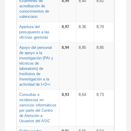
Exámenes de
8,99
8,40
8,62
acreditación de
conocimientos de
valenciano
Apertura del
8,97
8,36
8,70
presupuesto a las
oficinas gestoras
Apoyo del personal
8,94
8,85
8,85
de apoyo a la
investigación (PAI y
técnicos de
laboratorio) de
Institutos de
Investigación a la
actividad de I+D+i
Consultas e
8,93
8,64
8,73
incidencias en
servicios informáticos
por parte del Centro
de Atención a
Usuarios del ASIC