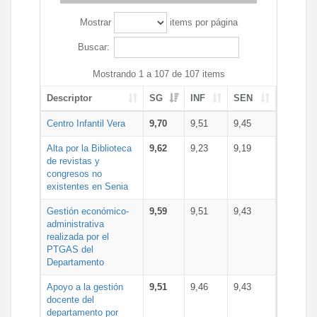
Mostrar
items por página
Buscar:
Mostrando 1 a 107 de 107 items
Descriptor
SG
INF
SEN
Centro Infantil Vera
9,70
9,51
9,45
Alta por la Biblioteca
9,62
9,23
9,19
de revistas y
congresos no
existentes en Senia
Gestión económico-
9,59
9,51
9,43
administrativa
realizada por el
PTGAS del
Departamento
Apoyo a la gestión
9,51
9,46
9,43
docente del
departamento por