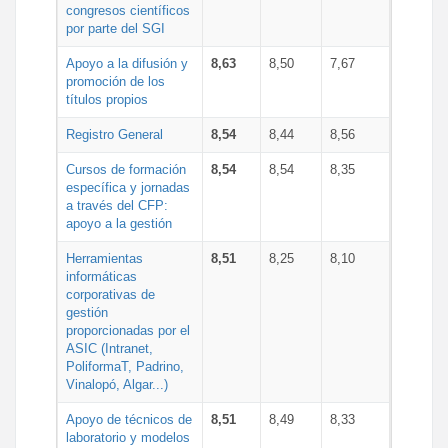
congresos científicos
por parte del SGI
Apoyo a la difusión y
8,63
8,50
7,67
promoción de los
títulos propios
Registro General
8,54
8,44
8,56
Cursos de formación
8,54
8,54
8,35
específica y jornadas
a través del CFP:
apoyo a la gestión
Herramientas
8,51
8,25
8,10
informáticas
corporativas de
gestión
proporcionadas por el
ASIC (Intranet,
PoliformaT, Padrino,
Vinalopó, Algar...)
Apoyo de técnicos de
8,51
8,49
8,33
laboratorio y modelos