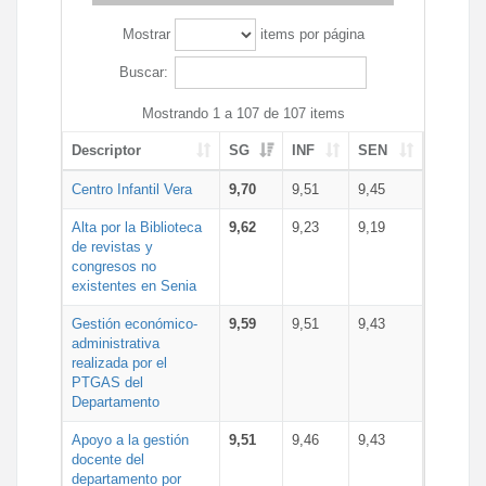
Mostrar
items por página
Buscar:
Mostrando 1 a 107 de 107 items
Descriptor
SG
INF
SEN
Centro Infantil Vera
9,70
9,51
9,45
Alta por la Biblioteca
9,62
9,23
9,19
de revistas y
congresos no
existentes en Senia
Gestión económico-
9,59
9,51
9,43
administrativa
realizada por el
PTGAS del
Departamento
Apoyo a la gestión
9,51
9,46
9,43
docente del
departamento por