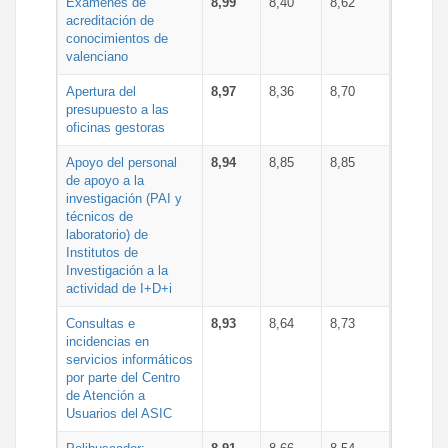
Exámenes de
8,99
8,40
8,62
acreditación de
conocimientos de
valenciano
Apertura del
8,97
8,36
8,70
presupuesto a las
oficinas gestoras
Apoyo del personal
8,94
8,85
8,85
de apoyo a la
investigación (PAI y
técnicos de
laboratorio) de
Institutos de
Investigación a la
actividad de I+D+i
Consultas e
8,93
8,64
8,73
incidencias en
servicios informáticos
por parte del Centro
de Atención a
Usuarios del ASIC