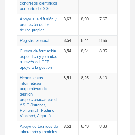
congresos científicos
por parte del SGI
Apoyo a la difusión y
8,63
8,50
7,67
promoción de los
títulos propios
Registro General
8,54
8,44
8,56
Cursos de formación
8,54
8,54
8,35
específica y jornadas
a través del CFP:
apoyo a la gestión
Herramientas
8,51
8,25
8,10
informáticas
corporativas de
gestión
proporcionadas por el
ASIC (Intranet,
PoliformaT, Padrino,
Vinalopó, Algar...)
Apoyo de técnicos de
8,51
8,49
8,33
laboratorio y modelos