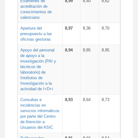
Exámenes de
8,99
8,40
8,62
acreditación de
conocimientos de
valenciano
Apertura del
8,97
8,36
8,70
presupuesto a las
oficinas gestoras
Apoyo del personal
8,94
8,85
8,85
de apoyo a la
investigación (PAI y
técnicos de
laboratorio) de
Institutos de
Investigación a la
actividad de I+D+i
Consultas e
8,93
8,64
8,73
incidencias en
servicios informáticos
por parte del Centro
de Atención a
Usuarios del ASIC