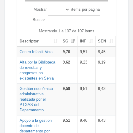
Mostrar
items por página
Buscar:
Mostrando 1 a 107 de 107 items
Descriptor
SG
INF
SEN
Centro Infantil Vera
9,70
9,51
9,45
Alta por la Biblioteca
9,62
9,23
9,19
de revistas y
congresos no
existentes en Senia
Gestión económico-
9,59
9,51
9,43
administrativa
realizada por el
PTGAS del
Departamento
Apoyo a la gestión
9,51
9,46
9,43
docente del
departamento por