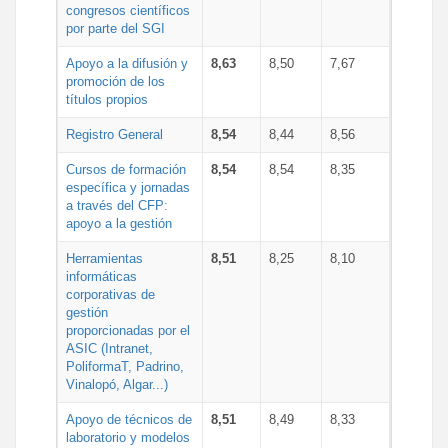
congresos científicos
por parte del SGI
Apoyo a la difusión y
8,63
8,50
7,67
promoción de los
títulos propios
Registro General
8,54
8,44
8,56
Cursos de formación
8,54
8,54
8,35
específica y jornadas
a través del CFP:
apoyo a la gestión
Herramientas
8,51
8,25
8,10
informáticas
corporativas de
gestión
proporcionadas por el
ASIC (Intranet,
PoliformaT, Padrino,
Vinalopó, Algar...)
Apoyo de técnicos de
8,51
8,49
8,33
laboratorio y modelos