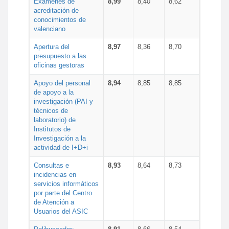
Exámenes de
8,99
8,40
8,62
acreditación de
conocimientos de
valenciano
Apertura del
8,97
8,36
8,70
presupuesto a las
oficinas gestoras
Apoyo del personal
8,94
8,85
8,85
de apoyo a la
investigación (PAI y
técnicos de
laboratorio) de
Institutos de
Investigación a la
actividad de I+D+i
Consultas e
8,93
8,64
8,73
incidencias en
servicios informáticos
por parte del Centro
de Atención a
Usuarios del ASIC