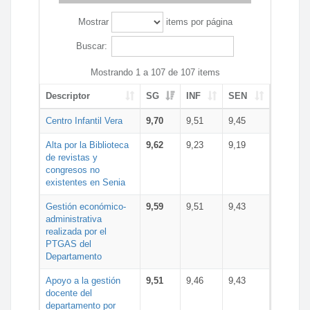
Mostrar
items por página
Buscar:
Mostrando 1 a 107 de 107 items
Descriptor
SG
INF
SEN
Centro Infantil Vera
9,70
9,51
9,45
Alta por la Biblioteca
9,62
9,23
9,19
de revistas y
congresos no
existentes en Senia
Gestión económico-
9,59
9,51
9,43
administrativa
realizada por el
PTGAS del
Departamento
Apoyo a la gestión
9,51
9,46
9,43
docente del
departamento por