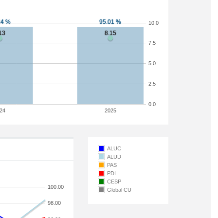
10.0
7.5
5.0
2.5
0.0
24
2025
ALUC
ALUD
PAS
PDI
CESP
100.00
Global CU
98.00