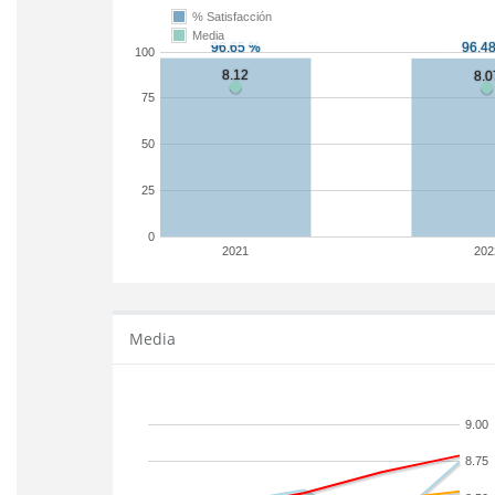
% Satisfacción
Media
100
75
50
25
0
2021
202
Media
9.00
8.75