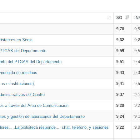
SG
IN
9,70
9,
xistentes en Senia
9,62
9,
l PTGAS del Departamento
9,59
9,
parte del PTGAS del Departamento
9,51
9,
 recogida de residuos
9,43
9,
as e instituciones)
9,41
9,
dministrativos del Centro
9,37
9,
os a través del Área de Comunicación
9,29
9,
tes y gestión de laboratorios del Departamento
9,24
9,
ores, ...La biblioteca responde..., chat, teléfono, y sesiones
9,22
9,