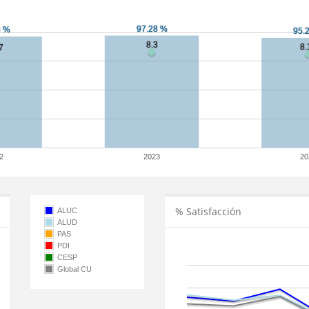
2
2023
20
% Satisfacción
ALUC
ALUD
PAS
PDI
CESP
Global CU