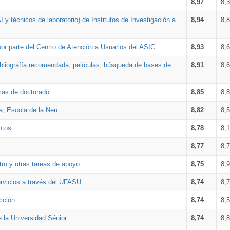
8,97
8,
 y técnicos de laboratorio) de Institutos de Investigación a
8,94
8,
por parte del Centro de Atención a Usuarios del ASIC
8,93
8,
bibliografía recomendada, películas, búsqueda de bases de
8,91
8,
amas de doctorado
8,85
8,
a, Escola de la Neu
8,82
8,
ntos
8,78
8,
8,77
8,
tro y otras tareas de apoyo
8,75
8,
ervicios a través del UFASU
8,74
8,
cción
8,74
8,
e la Universidad Sénior
8,74
8,