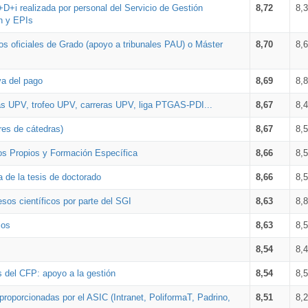
+D+i realizada por personal del Servicio de Gestión
8,72
8,
n y EPIs
los oficiales de Grado (apoyo a tribunales PAU) o Máster
8,70
8,
va del pago
8,69
8,
as UPV, trofeo UPV, carreras UPV, liga PTGAS-PDI...
8,67
8,
res de cátedras)
8,67
8,
os Propios y Formación Específica
8,66
8,
a de la tesis de doctorado
8,66
8,
sos científicos por parte del SGI
8,63
8,
ios
8,63
8,
8,54
8,
s del CFP: apoyo a la gestión
8,54
8,
proporcionadas por el ASIC (Intranet, PoliformaT, Padrino,
8,51
8,