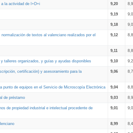
a la actividad de I+D+i
9,20
8,
9,19
9,
9,18
9,
 normalización de textos al valenciano realizados por el
9,12
8,
9,11
8,
 y talleres organizados, y guías y ayudas disponibles
9,10
9,
cripción, certificación) y asesoramiento para la
9,06
8,
 punto de equipos en el Servicio de Microscopía Electrónica
9,04
8,
ial de préstamo
9,03
8,
os de propiedad industrial e intelectual procedente de
9,01
9,
lenciano
8,99
8,