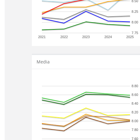
8.50
8.25
8.00
7.75
2021
2022
2023
2024
2025
Media
8.80
8.60
8.40
8.20
8.00
7.80
7.60