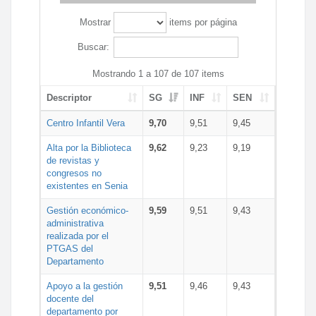
Mostrar
items por página
Buscar:
Mostrando 1 a 107 de 107 items
Descriptor
SG
INF
SEN
Centro Infantil Vera
9,70
9,51
9,45
Alta por la Biblioteca
9,62
9,23
9,19
de revistas y
congresos no
existentes en Senia
Gestión económico-
9,59
9,51
9,43
administrativa
realizada por el
PTGAS del
Departamento
Apoyo a la gestión
9,51
9,46
9,43
docente del
departamento por