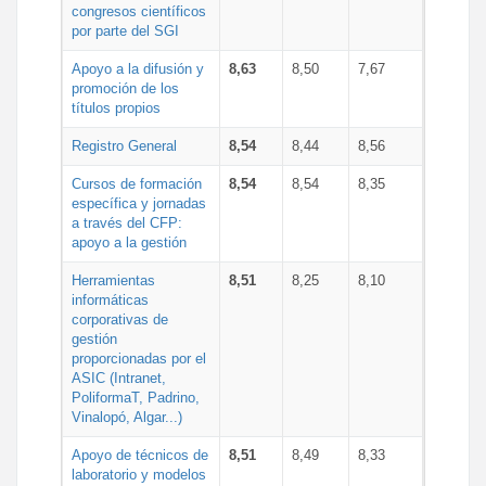
congresos científicos
por parte del SGI
Apoyo a la difusión y
8,63
8,50
7,67
promoción de los
títulos propios
Registro General
8,54
8,44
8,56
Cursos de formación
8,54
8,54
8,35
específica y jornadas
a través del CFP:
apoyo a la gestión
Herramientas
8,51
8,25
8,10
informáticas
corporativas de
gestión
proporcionadas por el
ASIC (Intranet,
PoliformaT, Padrino,
Vinalopó, Algar...)
Apoyo de técnicos de
8,51
8,49
8,33
laboratorio y modelos