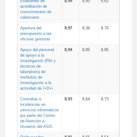
Exámenes de
8,99
8,40
8,62
acreditación de
conocimientos de
valenciano
Apertura del
8,97
8,36
8,70
presupuesto a las
oficinas gestoras
Apoyo del personal
8,94
8,85
8,85
de apoyo a la
investigación (PAI y
técnicos de
laboratorio) de
Institutos de
Investigación a la
actividad de I+D+i
Consultas e
8,93
8,64
8,73
incidencias en
servicios informáticos
por parte del Centro
de Atención a
Usuarios del ASIC