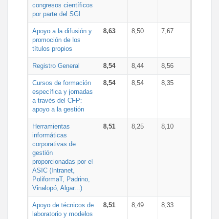
congresos científicos
por parte del SGI
Apoyo a la difusión y
8,63
8,50
7,67
promoción de los
títulos propios
Registro General
8,54
8,44
8,56
Cursos de formación
8,54
8,54
8,35
específica y jornadas
a través del CFP:
apoyo a la gestión
Herramientas
8,51
8,25
8,10
informáticas
corporativas de
gestión
proporcionadas por el
ASIC (Intranet,
PoliformaT, Padrino,
Vinalopó, Algar...)
Apoyo de técnicos de
8,51
8,49
8,33
laboratorio y modelos