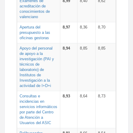
Exámenes de
8,99
8,40
8,62
acreditación de
conocimientos de
valenciano
Apertura del
8,97
8,36
8,70
presupuesto a las
oficinas gestoras
Apoyo del personal
8,94
8,85
8,85
de apoyo a la
investigación (PAI y
técnicos de
laboratorio) de
Institutos de
Investigación a la
actividad de I+D+i
Consultas e
8,93
8,64
8,73
incidencias en
servicios informáticos
por parte del Centro
de Atención a
Usuarios del ASIC