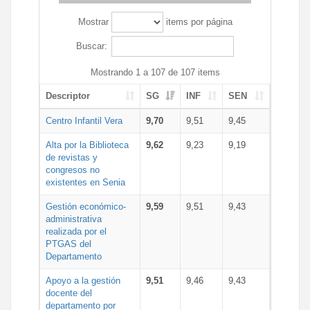
Mostrar
items por página
Buscar:
Mostrando 1 a 107 de 107 items
Descriptor
SG
INF
SEN
Centro Infantil Vera
9,70
9,51
9,45
Alta por la Biblioteca
9,62
9,23
9,19
de revistas y
congresos no
existentes en Senia
Gestión económico-
9,59
9,51
9,43
administrativa
realizada por el
PTGAS del
Departamento
Apoyo a la gestión
9,51
9,46
9,43
docente del
departamento por