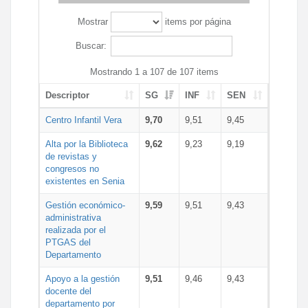
Mostrar
items por página
Buscar:
Mostrando 1 a 107 de 107 items
Descriptor
SG
INF
SEN
Centro Infantil Vera
9,70
9,51
9,45
Alta por la Biblioteca
9,62
9,23
9,19
de revistas y
congresos no
existentes en Senia
Gestión económico-
9,59
9,51
9,43
administrativa
realizada por el
PTGAS del
Departamento
Apoyo a la gestión
9,51
9,46
9,43
docente del
departamento por