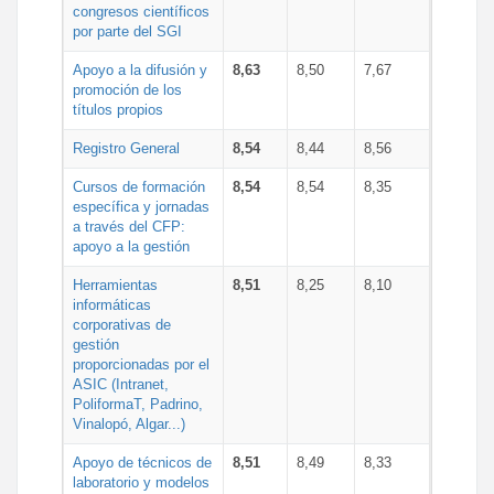
congresos científicos
por parte del SGI
Apoyo a la difusión y
8,63
8,50
7,67
promoción de los
títulos propios
Registro General
8,54
8,44
8,56
Cursos de formación
8,54
8,54
8,35
específica y jornadas
a través del CFP:
apoyo a la gestión
Herramientas
8,51
8,25
8,10
informáticas
corporativas de
gestión
proporcionadas por el
ASIC (Intranet,
PoliformaT, Padrino,
Vinalopó, Algar...)
Apoyo de técnicos de
8,51
8,49
8,33
laboratorio y modelos