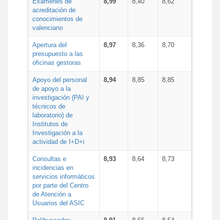
Exámenes de
8,99
8,40
8,62
acreditación de
conocimientos de
valenciano
Apertura del
8,97
8,36
8,70
presupuesto a las
oficinas gestoras
Apoyo del personal
8,94
8,85
8,85
de apoyo a la
investigación (PAI y
técnicos de
laboratorio) de
Institutos de
Investigación a la
actividad de I+D+i
Consultas e
8,93
8,64
8,73
incidencias en
servicios informáticos
por parte del Centro
de Atención a
Usuarios del ASIC