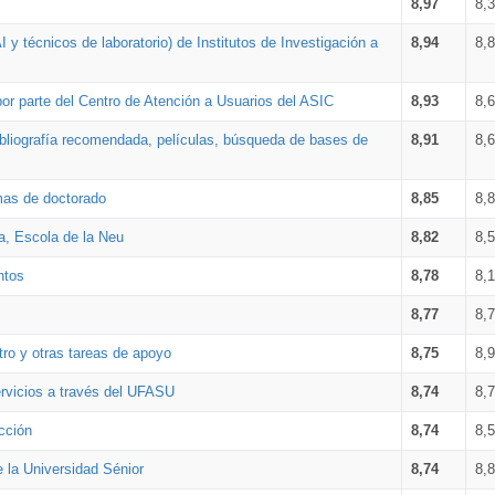
8,97
8,
 y técnicos de laboratorio) de Institutos de Investigación a
8,94
8,
por parte del Centro de Atención a Usuarios del ASIC
8,93
8,
bibliografía recomendada, películas, búsqueda de bases de
8,91
8,
amas de doctorado
8,85
8,
a, Escola de la Neu
8,82
8,
ntos
8,78
8,
8,77
8,
tro y otras tareas de apoyo
8,75
8,
ervicios a través del UFASU
8,74
8,
cción
8,74
8,
e la Universidad Sénior
8,74
8,