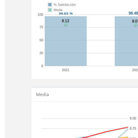
% Satisfacción
Media
100
75
50
25
0
2021
202
Media
9.00
8.75