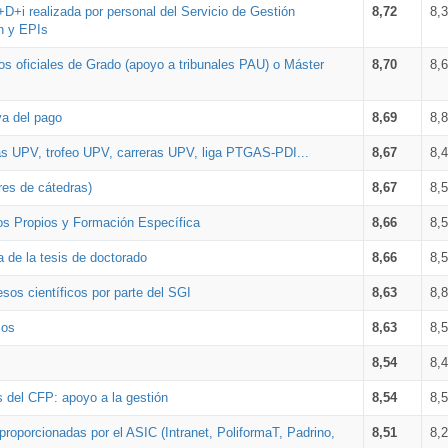
+D+i realizada por personal del Servicio de Gestión
8,72
8,
n y EPIs
los oficiales de Grado (apoyo a tribunales PAU) o Máster
8,70
8,
va del pago
8,69
8,
as UPV, trofeo UPV, carreras UPV, liga PTGAS-PDI...
8,67
8,
res de cátedras)
8,67
8,
os Propios y Formación Específica
8,66
8,
a de la tesis de doctorado
8,66
8,
sos científicos por parte del SGI
8,63
8,
ios
8,63
8,
8,54
8,
s del CFP: apoyo a la gestión
8,54
8,
proporcionadas por el ASIC (Intranet, PoliformaT, Padrino,
8,51
8,