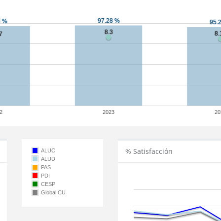
2
2023
20
% Satisfacción
ALUC
ALUD
PAS
PDI
CESP
Global CU