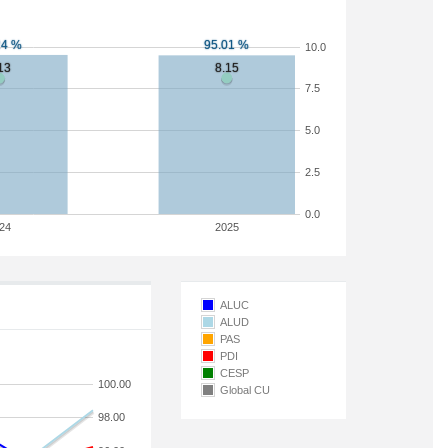
10.0
7.5
5.0
2.5
0.0
24
2025
ALUC
ALUD
PAS
PDI
CESP
100.00
Global CU
98.00