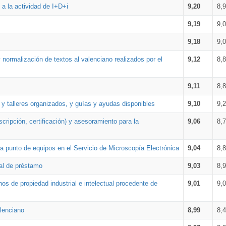
a la actividad de I+D+i
9,20
8,
9,19
9,
9,18
9,
 normalización de textos al valenciano realizados por el
9,12
8,
9,11
8,
 y talleres organizados, y guías y ayudas disponibles
9,10
9,
cripción, certificación) y asesoramiento para la
9,06
8,
 punto de equipos en el Servicio de Microscopía Electrónica
9,04
8,
ial de préstamo
9,03
8,
os de propiedad industrial e intelectual procedente de
9,01
9,
lenciano
8,99
8,