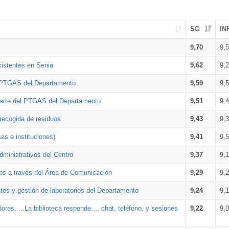
SG
IN
9,70
9,
xistentes en Senia
9,62
9,
l PTGAS del Departamento
9,59
9,
parte del PTGAS del Departamento
9,51
9,
 recogida de residuos
9,43
9,
as e instituciones)
9,41
9,
dministrativos del Centro
9,37
9,
os a través del Área de Comunicación
9,29
9,
tes y gestión de laboratorios del Departamento
9,24
9,
ores, ...La biblioteca responde..., chat, teléfono, y sesiones
9,22
9,