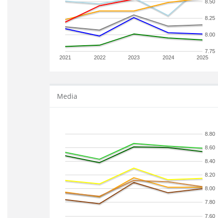
8.50
8.25
8.00
7.75
2021
2022
2023
2024
2025
Media
8.80
8.60
8.40
8.20
8.00
7.80
7.60