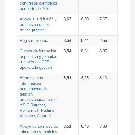
congresos científicos
por parte del SGI
Apoyo a la difusión y
8,63
8,50
7,67
promoción de los
títulos propios
Registro General
8,54
8,44
8,56
Cursos de formación
8,54
8,54
8,35
específica y jornadas
a través del CFP:
apoyo a la gestión
Herramientas
8,51
8,25
8,10
informáticas
corporativas de
gestión
proporcionadas por el
ASIC (Intranet,
PoliformaT, Padrino,
Vinalopó, Algar...)
Apoyo de técnicos de
8,51
8,49
8,33
laboratorio y modelos