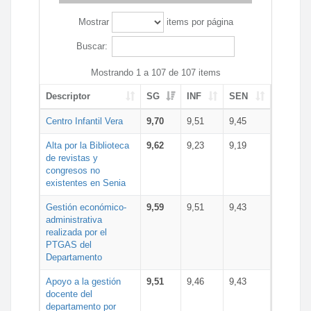
Mostrar
items por página
Buscar:
Mostrando 1 a 107 de 107 items
Descriptor
SG
INF
SEN
Centro Infantil Vera
9,70
9,51
9,45
Alta por la Biblioteca
9,62
9,23
9,19
de revistas y
congresos no
existentes en Senia
Gestión económico-
9,59
9,51
9,43
administrativa
realizada por el
PTGAS del
Departamento
Apoyo a la gestión
9,51
9,46
9,43
docente del
departamento por