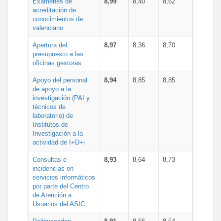
Exámenes de
8,99
8,40
8,62
acreditación de
conocimientos de
valenciano
Apertura del
8,97
8,36
8,70
presupuesto a las
oficinas gestoras
Apoyo del personal
8,94
8,85
8,85
de apoyo a la
investigación (PAI y
técnicos de
laboratorio) de
Institutos de
Investigación a la
actividad de I+D+i
Consultas e
8,93
8,64
8,73
incidencias en
servicios informáticos
por parte del Centro
de Atención a
Usuarios del ASIC