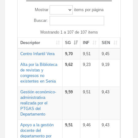
Mostrar
items por página
Buscar:
Mostrando 1 a 107 de 107 items
Descriptor
SG
INF
SEN
Centro Infantil Vera
9,70
9,51
9,45
Alta por la Biblioteca
9,62
9,23
9,19
de revistas y
congresos no
existentes en Senia
Gestión económico-
9,59
9,51
9,43
administrativa
realizada por el
PTGAS del
Departamento
Apoyo a la gestión
9,51
9,46
9,43
docente del
departamento por