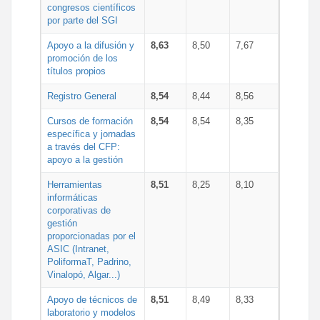
congresos científicos
por parte del SGI
Apoyo a la difusión y
8,63
8,50
7,67
promoción de los
títulos propios
Registro General
8,54
8,44
8,56
Cursos de formación
8,54
8,54
8,35
específica y jornadas
a través del CFP:
apoyo a la gestión
Herramientas
8,51
8,25
8,10
informáticas
corporativas de
gestión
proporcionadas por el
ASIC (Intranet,
PoliformaT, Padrino,
Vinalopó, Algar...)
Apoyo de técnicos de
8,51
8,49
8,33
laboratorio y modelos