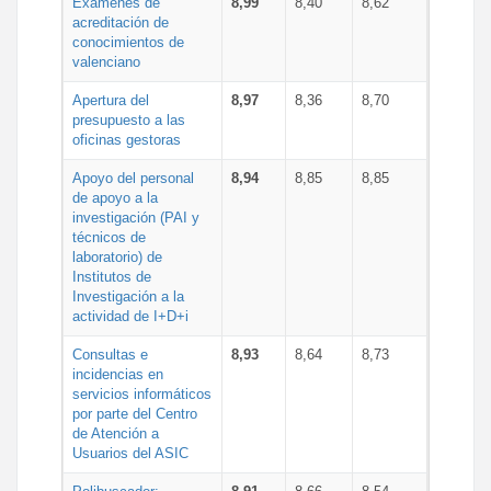
Exámenes de
8,99
8,40
8,62
acreditación de
conocimientos de
valenciano
Apertura del
8,97
8,36
8,70
presupuesto a las
oficinas gestoras
Apoyo del personal
8,94
8,85
8,85
de apoyo a la
investigación (PAI y
técnicos de
laboratorio) de
Institutos de
Investigación a la
actividad de I+D+i
Consultas e
8,93
8,64
8,73
incidencias en
servicios informáticos
por parte del Centro
de Atención a
Usuarios del ASIC