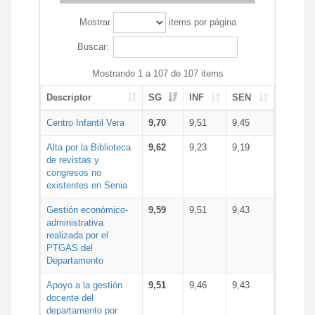
Mostrar
items por página
Buscar:
Mostrando 1 a 107 de 107 items
Descriptor
SG
INF
SEN
Centro Infantil Vera
9,70
9,51
9,45
Alta por la Biblioteca
9,62
9,23
9,19
de revistas y
congresos no
existentes en Senia
Gestión económico-
9,59
9,51
9,43
administrativa
realizada por el
PTGAS del
Departamento
Apoyo a la gestión
9,51
9,46
9,43
docente del
departamento por