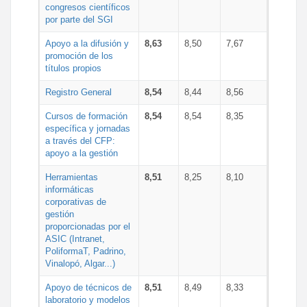
congresos científicos
por parte del SGI
Apoyo a la difusión y
8,63
8,50
7,67
promoción de los
títulos propios
Registro General
8,54
8,44
8,56
Cursos de formación
8,54
8,54
8,35
específica y jornadas
a través del CFP:
apoyo a la gestión
Herramientas
8,51
8,25
8,10
informáticas
corporativas de
gestión
proporcionadas por el
ASIC (Intranet,
PoliformaT, Padrino,
Vinalopó, Algar...)
Apoyo de técnicos de
8,51
8,49
8,33
laboratorio y modelos