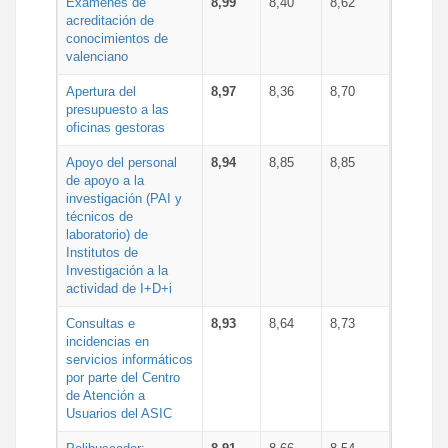
Exámenes de
8,99
8,40
8,62
acreditación de
conocimientos de
valenciano
Apertura del
8,97
8,36
8,70
presupuesto a las
oficinas gestoras
Apoyo del personal
8,94
8,85
8,85
de apoyo a la
investigación (PAI y
técnicos de
laboratorio) de
Institutos de
Investigación a la
actividad de I+D+i
Consultas e
8,93
8,64
8,73
incidencias en
servicios informáticos
por parte del Centro
de Atención a
Usuarios del ASIC