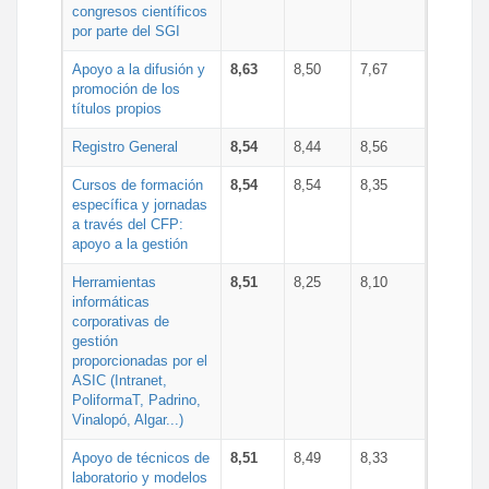
congresos científicos
por parte del SGI
Apoyo a la difusión y
8,63
8,50
7,67
promoción de los
títulos propios
Registro General
8,54
8,44
8,56
Cursos de formación
8,54
8,54
8,35
específica y jornadas
a través del CFP:
apoyo a la gestión
Herramientas
8,51
8,25
8,10
informáticas
corporativas de
gestión
proporcionadas por el
ASIC (Intranet,
PoliformaT, Padrino,
Vinalopó, Algar...)
Apoyo de técnicos de
8,51
8,49
8,33
laboratorio y modelos