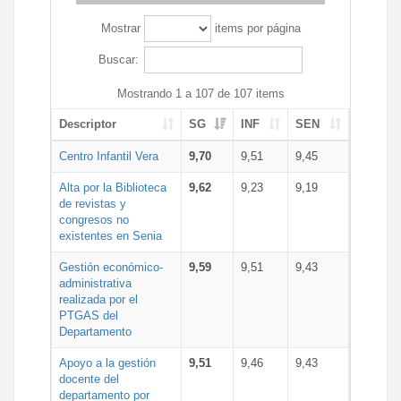
Mostrar
items por página
Buscar:
Mostrando 1 a 107 de 107 items
Descriptor
SG
INF
SEN
Centro Infantil Vera
9,70
9,51
9,45
Alta por la Biblioteca
9,62
9,23
9,19
de revistas y
congresos no
existentes en Senia
Gestión económico-
9,59
9,51
9,43
administrativa
realizada por el
PTGAS del
Departamento
Apoyo a la gestión
9,51
9,46
9,43
docente del
departamento por