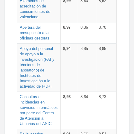
Exámenes de
8,99
8,40
8,62
acreditación de
conocimientos de
valenciano
Apertura del
8,97
8,36
8,70
presupuesto a las
oficinas gestoras
Apoyo del personal
8,94
8,85
8,85
de apoyo a la
investigación (PAI y
técnicos de
laboratorio) de
Institutos de
Investigación a la
actividad de I+D+i
Consultas e
8,93
8,64
8,73
incidencias en
servicios informáticos
por parte del Centro
de Atención a
Usuarios del ASIC