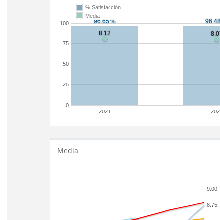
% Satisfacción
Media
100
75
50
25
0
2021
202
Media
9.00
8.75