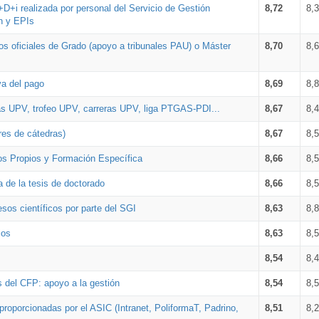
+D+i realizada por personal del Servicio de Gestión
8,72
8,
n y EPIs
los oficiales de Grado (apoyo a tribunales PAU) o Máster
8,70
8,
va del pago
8,69
8,
as UPV, trofeo UPV, carreras UPV, liga PTGAS-PDI...
8,67
8,
res de cátedras)
8,67
8,
os Propios y Formación Específica
8,66
8,
a de la tesis de doctorado
8,66
8,
sos científicos por parte del SGI
8,63
8,
ios
8,63
8,
8,54
8,
s del CFP: apoyo a la gestión
8,54
8,
proporcionadas por el ASIC (Intranet, PoliformaT, Padrino,
8,51
8,