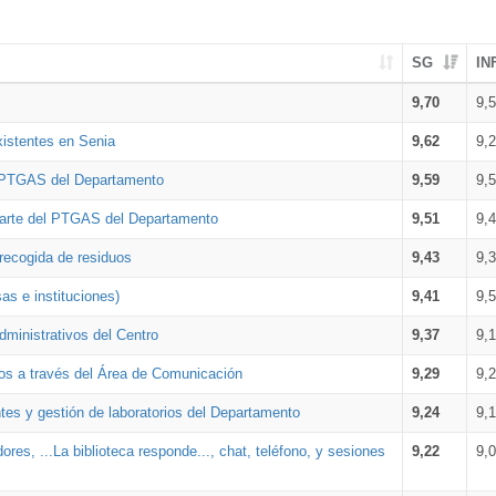
SG
IN
9,70
9,
xistentes en Senia
9,62
9,
l PTGAS del Departamento
9,59
9,
parte del PTGAS del Departamento
9,51
9,
 recogida de residuos
9,43
9,
as e instituciones)
9,41
9,
dministrativos del Centro
9,37
9,
os a través del Área de Comunicación
9,29
9,
tes y gestión de laboratorios del Departamento
9,24
9,
ores, ...La biblioteca responde..., chat, teléfono, y sesiones
9,22
9,