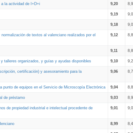
a la actividad de I+D+i
9,20
8,
9,19
9,
9,18
9,
 normalización de textos al valenciano realizados por el
9,12
8,
9,11
8,
 y talleres organizados, y guías y ayudas disponibles
9,10
9,
cripción, certificación) y asesoramiento para la
9,06
8,
 punto de equipos en el Servicio de Microscopía Electrónica
9,04
8,
ial de préstamo
9,03
8,
os de propiedad industrial e intelectual procedente de
9,01
9,
lenciano
8,99
8,