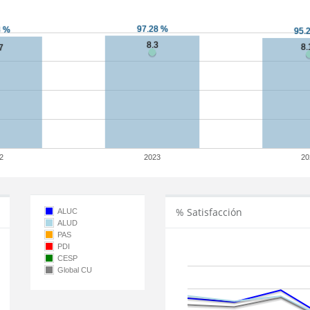
2
2023
20
% Satisfacción
ALUC
ALUD
PAS
PDI
CESP
Global CU