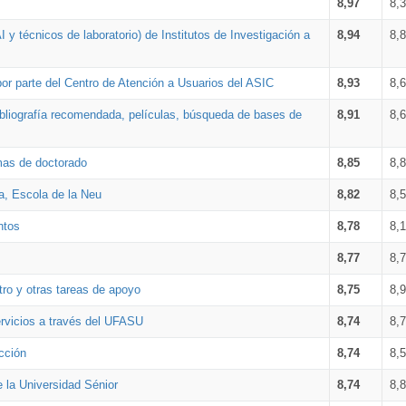
8,97
8,
 y técnicos de laboratorio) de Institutos de Investigación a
8,94
8,
por parte del Centro de Atención a Usuarios del ASIC
8,93
8,
bibliografía recomendada, películas, búsqueda de bases de
8,91
8,
amas de doctorado
8,85
8,
a, Escola de la Neu
8,82
8,
ntos
8,78
8,
8,77
8,
tro y otras tareas de apoyo
8,75
8,
ervicios a través del UFASU
8,74
8,
cción
8,74
8,
e la Universidad Sénior
8,74
8,