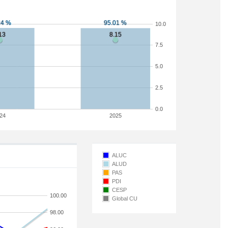
10.0
7.5
5.0
2.5
0.0
24
2025
ALUC
ALUD
PAS
PDI
CESP
100.00
Global CU
98.00