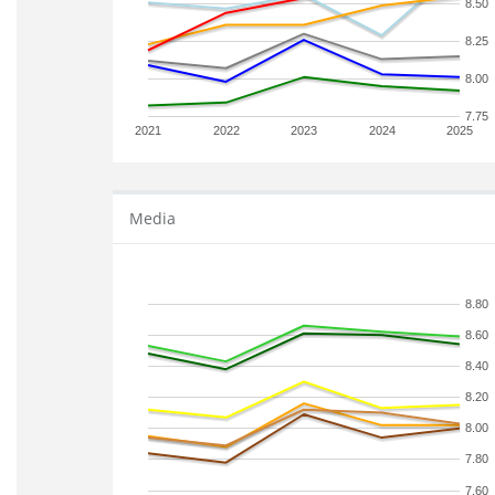
8.50
8.25
8.00
7.75
2021
2022
2023
2024
2025
Media
8.80
8.60
8.40
8.20
8.00
7.80
7.60