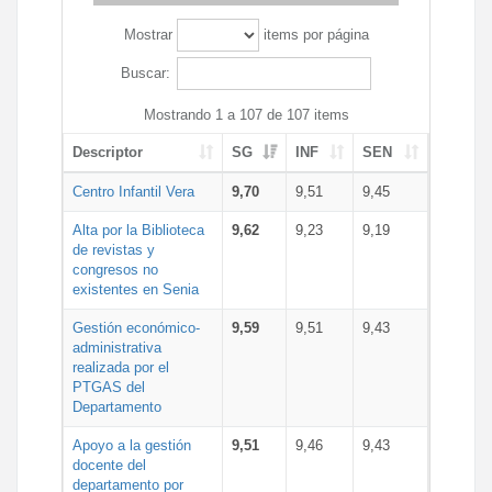
Mostrar
items por página
Buscar:
Mostrando 1 a 107 de 107 items
Descriptor
SG
INF
SEN
Centro Infantil Vera
9,70
9,51
9,45
Alta por la Biblioteca
9,62
9,23
9,19
de revistas y
congresos no
existentes en Senia
Gestión económico-
9,59
9,51
9,43
administrativa
realizada por el
PTGAS del
Departamento
Apoyo a la gestión
9,51
9,46
9,43
docente del
departamento por