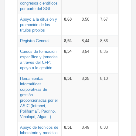
congresos científicos
por parte del SGI
Apoyo a la difusión y
8,63
8,50
7,67
promoción de los
títulos propios
Registro General
8,54
8,44
8,56
Cursos de formación
8,54
8,54
8,35
específica y jornadas
a través del CFP:
apoyo a la gestión
Herramientas
8,51
8,25
8,10
informáticas
corporativas de
gestión
proporcionadas por el
ASIC (Intranet,
PoliformaT, Padrino,
Vinalopó, Algar...)
Apoyo de técnicos de
8,51
8,49
8,33
laboratorio y modelos