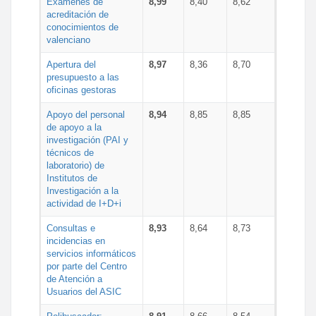
Exámenes de
8,99
8,40
8,62
acreditación de
conocimientos de
valenciano
Apertura del
8,97
8,36
8,70
presupuesto a las
oficinas gestoras
Apoyo del personal
8,94
8,85
8,85
de apoyo a la
investigación (PAI y
técnicos de
laboratorio) de
Institutos de
Investigación a la
actividad de I+D+i
Consultas e
8,93
8,64
8,73
incidencias en
servicios informáticos
por parte del Centro
de Atención a
Usuarios del ASIC