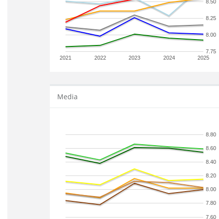
8.50
8.25
8.00
7.75
2021
2022
2023
2024
2025
Media
8.80
8.60
8.40
8.20
8.00
7.80
7.60