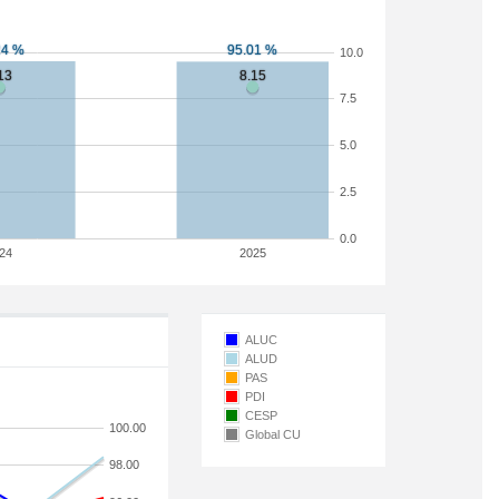
10.0
7.5
5.0
2.5
0.0
24
2025
ALUC
ALUD
PAS
PDI
CESP
100.00
Global CU
98.00