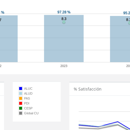
2
2023
20
% Satisfacción
ALUC
ALUD
PAS
PDI
CESP
Global CU