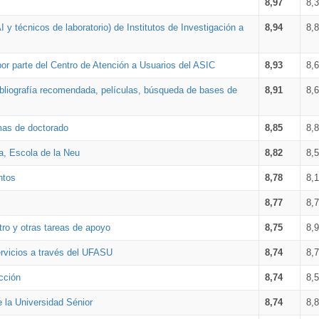
8,97
8,
 y técnicos de laboratorio) de Institutos de Investigación a
8,94
8,
por parte del Centro de Atención a Usuarios del ASIC
8,93
8,
bibliografía recomendada, películas, búsqueda de bases de
8,91
8,
amas de doctorado
8,85
8,
a, Escola de la Neu
8,82
8,
ntos
8,78
8,
8,77
8,
tro y otras tareas de apoyo
8,75
8,
ervicios a través del UFASU
8,74
8,
cción
8,74
8,
e la Universidad Sénior
8,74
8,