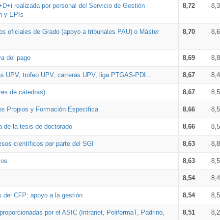
+D+i realizada por personal del Servicio de Gestión
8,72
8,
n y EPIs
los oficiales de Grado (apoyo a tribunales PAU) o Máster
8,70
8,
va del pago
8,69
8,
as UPV, trofeo UPV, carreras UPV, liga PTGAS-PDI...
8,67
8,
res de cátedras)
8,67
8,
os Propios y Formación Específica
8,66
8,
a de la tesis de doctorado
8,66
8,
sos científicos por parte del SGI
8,63
8,
ios
8,63
8,
8,54
8,
s del CFP: apoyo a la gestión
8,54
8,
proporcionadas por el ASIC (Intranet, PoliformaT, Padrino,
8,51
8,