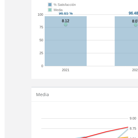
% Satisfacción
Media
100
75
50
25
0
2021
202
Media
9.00
8.75