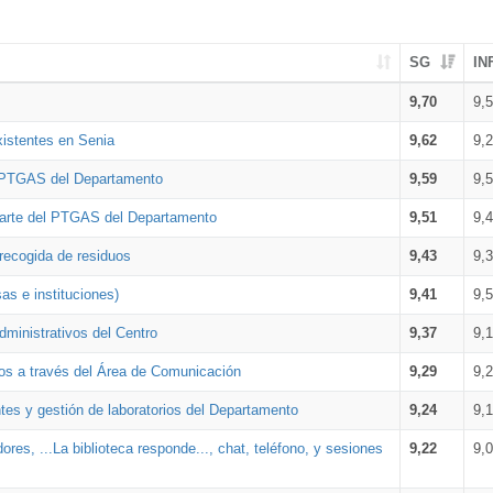
SG
IN
9,70
9,
xistentes en Senia
9,62
9,
l PTGAS del Departamento
9,59
9,
parte del PTGAS del Departamento
9,51
9,
 recogida de residuos
9,43
9,
as e instituciones)
9,41
9,
dministrativos del Centro
9,37
9,
os a través del Área de Comunicación
9,29
9,
tes y gestión de laboratorios del Departamento
9,24
9,
ores, ...La biblioteca responde..., chat, teléfono, y sesiones
9,22
9,