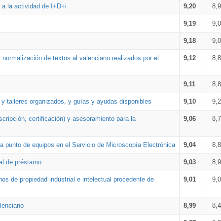
a la actividad de I+D+i
9,20
8,
9,19
9,
9,18
9,
 normalización de textos al valenciano realizados por el
9,12
8,
9,11
8,
 y talleres organizados, y guías y ayudas disponibles
9,10
9,
cripción, certificación) y asesoramiento para la
9,06
8,
 punto de equipos en el Servicio de Microscopía Electrónica
9,04
8,
ial de préstamo
9,03
8,
os de propiedad industrial e intelectual procedente de
9,01
9,
lenciano
8,99
8,