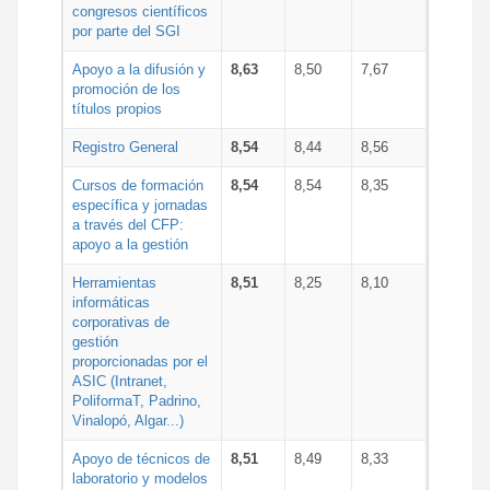
congresos científicos
por parte del SGI
Apoyo a la difusión y
8,63
8,50
7,67
promoción de los
títulos propios
Registro General
8,54
8,44
8,56
Cursos de formación
8,54
8,54
8,35
específica y jornadas
a través del CFP:
apoyo a la gestión
Herramientas
8,51
8,25
8,10
informáticas
corporativas de
gestión
proporcionadas por el
ASIC (Intranet,
PoliformaT, Padrino,
Vinalopó, Algar...)
Apoyo de técnicos de
8,51
8,49
8,33
laboratorio y modelos