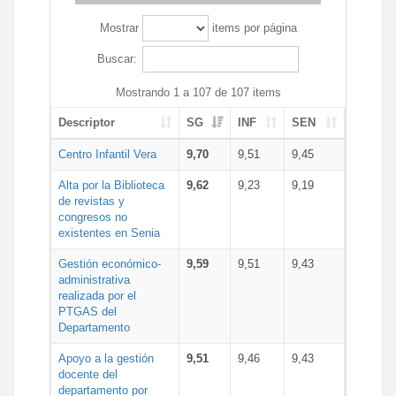
Mostrar
items por página
Buscar:
Mostrando 1 a 107 de 107 items
Descriptor
SG
INF
SEN
Centro Infantil Vera
9,70
9,51
9,45
Alta por la Biblioteca
9,62
9,23
9,19
de revistas y
congresos no
existentes en Senia
Gestión económico-
9,59
9,51
9,43
administrativa
realizada por el
PTGAS del
Departamento
Apoyo a la gestión
9,51
9,46
9,43
docente del
departamento por