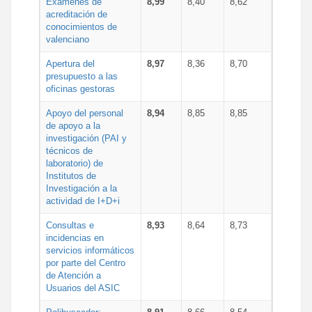
Exámenes de
8,99
8,40
8,62
acreditación de
conocimientos de
valenciano
Apertura del
8,97
8,36
8,70
presupuesto a las
oficinas gestoras
Apoyo del personal
8,94
8,85
8,85
de apoyo a la
investigación (PAI y
técnicos de
laboratorio) de
Institutos de
Investigación a la
actividad de I+D+i
Consultas e
8,93
8,64
8,73
incidencias en
servicios informáticos
por parte del Centro
de Atención a
Usuarios del ASIC