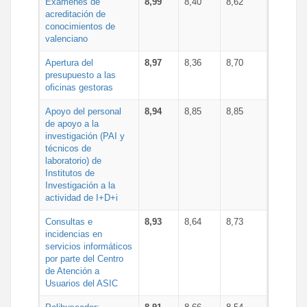
Exámenes de
8,99
8,40
8,62
acreditación de
conocimientos de
valenciano
Apertura del
8,97
8,36
8,70
presupuesto a las
oficinas gestoras
Apoyo del personal
8,94
8,85
8,85
de apoyo a la
investigación (PAI y
técnicos de
laboratorio) de
Institutos de
Investigación a la
actividad de I+D+i
Consultas e
8,93
8,64
8,73
incidencias en
servicios informáticos
por parte del Centro
de Atención a
Usuarios del ASIC