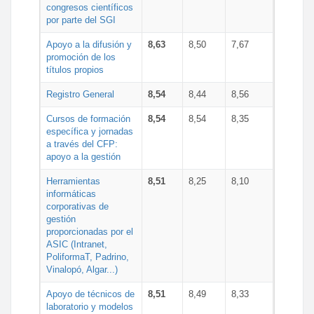
congresos científicos
por parte del SGI
Apoyo a la difusión y
8,63
8,50
7,67
promoción de los
títulos propios
Registro General
8,54
8,44
8,56
Cursos de formación
8,54
8,54
8,35
específica y jornadas
a través del CFP:
apoyo a la gestión
Herramientas
8,51
8,25
8,10
informáticas
corporativas de
gestión
proporcionadas por el
ASIC (Intranet,
PoliformaT, Padrino,
Vinalopó, Algar...)
Apoyo de técnicos de
8,51
8,49
8,33
laboratorio y modelos