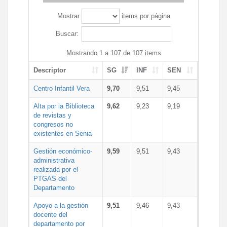
Mostrar
items por página
Buscar:
Mostrando 1 a 107 de 107 items
Descriptor
SG
INF
SEN
Centro Infantil Vera
9,70
9,51
9,45
Alta por la Biblioteca
9,62
9,23
9,19
de revistas y
congresos no
existentes en Senia
Gestión económico-
9,59
9,51
9,43
administrativa
realizada por el
PTGAS del
Departamento
Apoyo a la gestión
9,51
9,46
9,43
docente del
departamento por