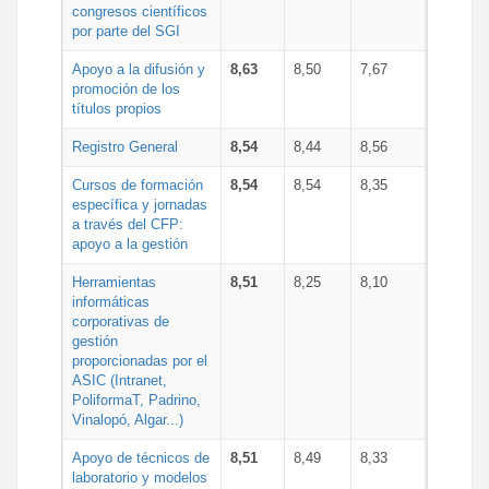
congresos científicos
por parte del SGI
Apoyo a la difusión y
8,63
8,50
7,67
promoción de los
títulos propios
Registro General
8,54
8,44
8,56
Cursos de formación
8,54
8,54
8,35
específica y jornadas
a través del CFP:
apoyo a la gestión
Herramientas
8,51
8,25
8,10
informáticas
corporativas de
gestión
proporcionadas por el
ASIC (Intranet,
PoliformaT, Padrino,
Vinalopó, Algar...)
Apoyo de técnicos de
8,51
8,49
8,33
laboratorio y modelos