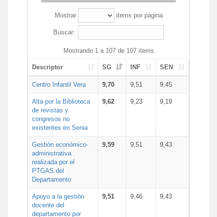
Mostrar
items por página
Buscar:
Mostrando 1 a 107 de 107 items
Descriptor
SG
INF
SEN
Centro Infantil Vera
9,70
9,51
9,45
Alta por la Biblioteca
9,62
9,23
9,19
de revistas y
congresos no
existentes en Senia
Gestión económico-
9,59
9,51
9,43
administrativa
realizada por el
PTGAS del
Departamento
Apoyo a la gestión
9,51
9,46
9,43
docente del
departamento por