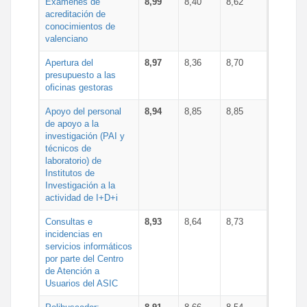
Exámenes de
8,99
8,40
8,62
acreditación de
conocimientos de
valenciano
Apertura del
8,97
8,36
8,70
presupuesto a las
oficinas gestoras
Apoyo del personal
8,94
8,85
8,85
de apoyo a la
investigación (PAI y
técnicos de
laboratorio) de
Institutos de
Investigación a la
actividad de I+D+i
Consultas e
8,93
8,64
8,73
incidencias en
servicios informáticos
por parte del Centro
de Atención a
Usuarios del ASIC