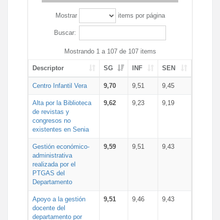
Mostrar
items por página
Buscar:
Mostrando 1 a 107 de 107 items
Descriptor
SG
INF
SEN
Centro Infantil Vera
9,70
9,51
9,45
Alta por la Biblioteca
9,62
9,23
9,19
de revistas y
congresos no
existentes en Senia
Gestión económico-
9,59
9,51
9,43
administrativa
realizada por el
PTGAS del
Departamento
Apoyo a la gestión
9,51
9,46
9,43
docente del
departamento por