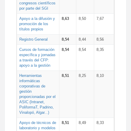
congresos científicos
por parte del SGI
Apoyo a la difusión y
8,63
8,50
7,67
promoción de los
títulos propios
Registro General
8,54
8,44
8,56
Cursos de formación
8,54
8,54
8,35
específica y jornadas
a través del CFP:
apoyo a la gestión
Herramientas
8,51
8,25
8,10
informáticas
corporativas de
gestión
proporcionadas por el
ASIC (Intranet,
PoliformaT, Padrino,
Vinalopó, Algar...)
Apoyo de técnicos de
8,51
8,49
8,33
laboratorio y modelos