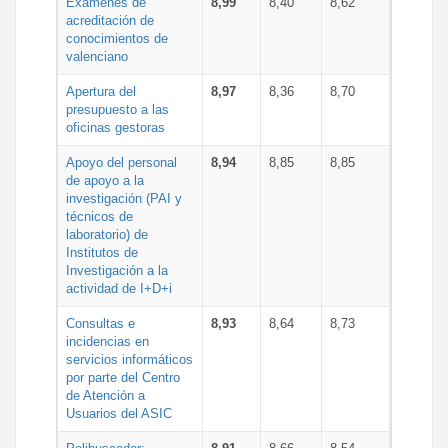
Exámenes de
8,99
8,40
8,62
acreditación de
conocimientos de
valenciano
Apertura del
8,97
8,36
8,70
presupuesto a las
oficinas gestoras
Apoyo del personal
8,94
8,85
8,85
de apoyo a la
investigación (PAI y
técnicos de
laboratorio) de
Institutos de
Investigación a la
actividad de I+D+i
Consultas e
8,93
8,64
8,73
incidencias en
servicios informáticos
por parte del Centro
de Atención a
Usuarios del ASIC