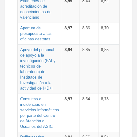
Exámenes de
8,99
8,40
8,62
acreditación de
conocimientos de
valenciano
Apertura del
8,97
8,36
8,70
presupuesto a las
oficinas gestoras
Apoyo del personal
8,94
8,85
8,85
de apoyo a la
investigación (PAI y
técnicos de
laboratorio) de
Institutos de
Investigación a la
actividad de I+D+i
Consultas e
8,93
8,64
8,73
incidencias en
servicios informáticos
por parte del Centro
de Atención a
Usuarios del ASIC