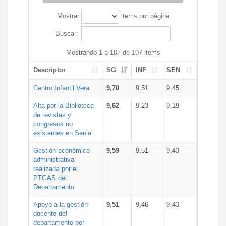
Mostrar
items por página
Buscar:
Mostrando 1 a 107 de 107 items
Descriptor
SG
INF
SEN
Centro Infantil Vera
9,70
9,51
9,45
Alta por la Biblioteca
9,62
9,23
9,19
de revistas y
congresos no
existentes en Senia
Gestión económico-
9,59
9,51
9,43
administrativa
realizada por el
PTGAS del
Departamento
Apoyo a la gestión
9,51
9,46
9,43
docente del
departamento por