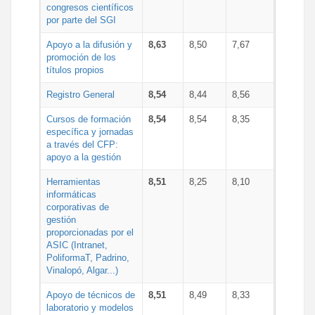
congresos científicos
por parte del SGI
Apoyo a la difusión y
8,63
8,50
7,67
promoción de los
títulos propios
Registro General
8,54
8,44
8,56
Cursos de formación
8,54
8,54
8,35
específica y jornadas
a través del CFP:
apoyo a la gestión
Herramientas
8,51
8,25
8,10
informáticas
corporativas de
gestión
proporcionadas por el
ASIC (Intranet,
PoliformaT, Padrino,
Vinalopó, Algar...)
Apoyo de técnicos de
8,51
8,49
8,33
laboratorio y modelos