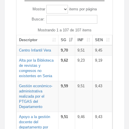
Mostrar
items por página
Buscar:
Mostrando 1 a 107 de 107 items
Descriptor
SG
INF
SEN
Centro Infantil Vera
9,70
9,51
9,45
Alta por la Biblioteca
9,62
9,23
9,19
de revistas y
congresos no
existentes en Senia
Gestión económico-
9,59
9,51
9,43
administrativa
realizada por el
PTGAS del
Departamento
Apoyo a la gestión
9,51
9,46
9,43
docente del
departamento por