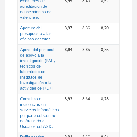
Exámenes de
8,99
8,40
8,62
acreditación de
conocimientos de
valenciano
Apertura del
8,97
8,36
8,70
presupuesto a las
oficinas gestoras
Apoyo del personal
8,94
8,85
8,85
de apoyo a la
investigación (PAI y
técnicos de
laboratorio) de
Institutos de
Investigación a la
actividad de I+D+i
Consultas e
8,93
8,64
8,73
incidencias en
servicios informáticos
por parte del Centro
de Atención a
Usuarios del ASIC