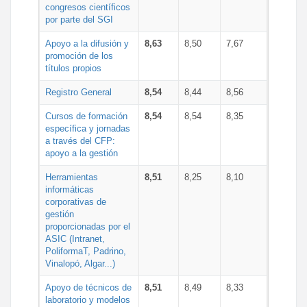
congresos científicos
por parte del SGI
Apoyo a la difusión y
8,63
8,50
7,67
promoción de los
títulos propios
Registro General
8,54
8,44
8,56
Cursos de formación
8,54
8,54
8,35
específica y jornadas
a través del CFP:
apoyo a la gestión
Herramientas
8,51
8,25
8,10
informáticas
corporativas de
gestión
proporcionadas por el
ASIC (Intranet,
PoliformaT, Padrino,
Vinalopó, Algar...)
Apoyo de técnicos de
8,51
8,49
8,33
laboratorio y modelos