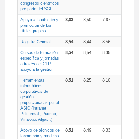
congresos científicos
por parte del SGI
Apoyo a la difusión y
8,63
8,50
7,67
promoción de los
títulos propios
Registro General
8,54
8,44
8,56
Cursos de formación
8,54
8,54
8,35
específica y jornadas
a través del CFP:
apoyo a la gestión
Herramientas
8,51
8,25
8,10
informáticas
corporativas de
gestión
proporcionadas por el
ASIC (Intranet,
PoliformaT, Padrino,
Vinalopó, Algar...)
Apoyo de técnicos de
8,51
8,49
8,33
laboratorio y modelos