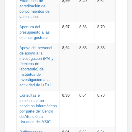
Exámenes de
8,99
8,40
8,62
acreditación de
conocimientos de
valenciano
Apertura del
8,97
8,36
8,70
presupuesto a las
oficinas gestoras
Apoyo del personal
8,94
8,85
8,85
de apoyo a la
investigación (PAI y
técnicos de
laboratorio) de
Institutos de
Investigación a la
actividad de I+D+i
Consultas e
8,93
8,64
8,73
incidencias en
servicios informáticos
por parte del Centro
de Atención a
Usuarios del ASIC