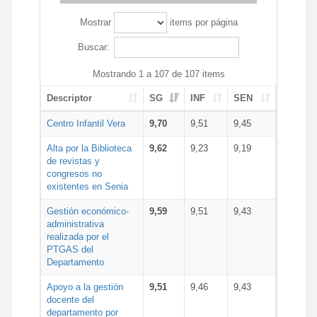
Mostrar
items por página
Buscar:
Mostrando 1 a 107 de 107 items
Descriptor
SG
INF
SEN
Centro Infantil Vera
9,70
9,51
9,45
Alta por la Biblioteca
9,62
9,23
9,19
de revistas y
congresos no
existentes en Senia
Gestión económico-
9,59
9,51
9,43
administrativa
realizada por el
PTGAS del
Departamento
Apoyo a la gestión
9,51
9,46
9,43
docente del
departamento por