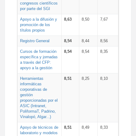
congresos científicos
por parte del SGI
Apoyo a la difusión y
8,63
8,50
7,67
promoción de los
títulos propios
Registro General
8,54
8,44
8,56
Cursos de formación
8,54
8,54
8,35
específica y jornadas
a través del CFP:
apoyo a la gestión
Herramientas
8,51
8,25
8,10
informáticas
corporativas de
gestión
proporcionadas por el
ASIC (Intranet,
PoliformaT, Padrino,
Vinalopó, Algar...)
Apoyo de técnicos de
8,51
8,49
8,33
laboratorio y modelos