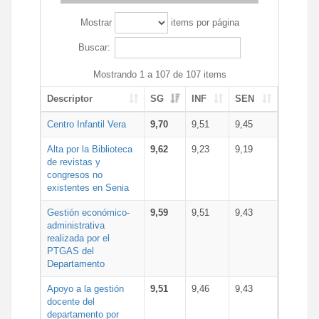
Mostrar
items por página
Buscar:
Mostrando 1 a 107 de 107 items
Descriptor
SG
INF
SEN
Centro Infantil Vera
9,70
9,51
9,45
Alta por la Biblioteca
9,62
9,23
9,19
de revistas y
congresos no
existentes en Senia
Gestión económico-
9,59
9,51
9,43
administrativa
realizada por el
PTGAS del
Departamento
Apoyo a la gestión
9,51
9,46
9,43
docente del
departamento por