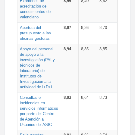
Exámenes de
8,99
8,40
8,62
acreditación de
conocimientos de
valenciano
Apertura del
8,97
8,36
8,70
presupuesto a las
oficinas gestoras
Apoyo del personal
8,94
8,85
8,85
de apoyo a la
investigación (PAI y
técnicos de
laboratorio) de
Institutos de
Investigación a la
actividad de I+D+i
Consultas e
8,93
8,64
8,73
incidencias en
servicios informáticos
por parte del Centro
de Atención a
Usuarios del ASIC