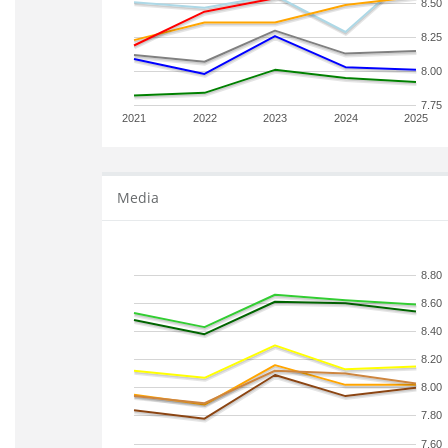
8.50
8.25
8.00
7.75
2021
2022
2023
2024
2025
Media
8.80
8.60
8.40
8.20
8.00
7.80
7.60