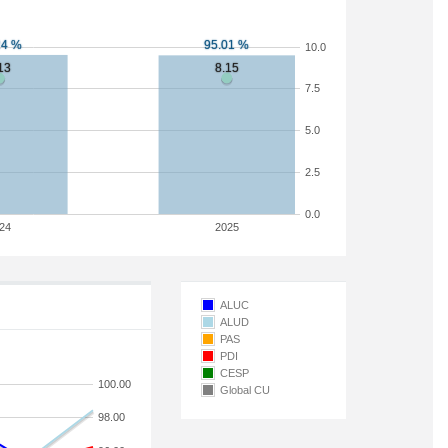
10.0
7.5
5.0
2.5
0.0
24
2025
ALUC
ALUD
PAS
PDI
CESP
100.00
Global CU
98.00