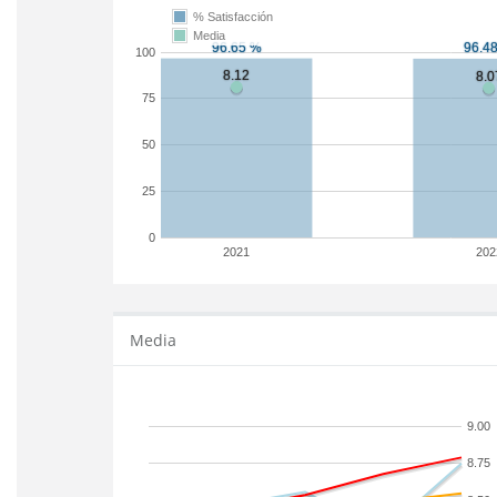
% Satisfacción
Media
100
75
50
25
0
2021
202
Media
9.00
8.75