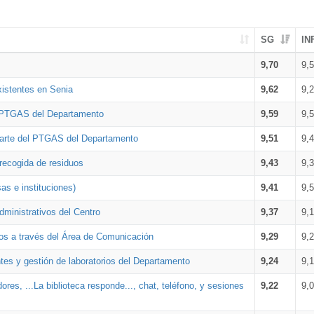
SG
IN
9,70
9,
xistentes en Senia
9,62
9,
l PTGAS del Departamento
9,59
9,
parte del PTGAS del Departamento
9,51
9,
 recogida de residuos
9,43
9,
as e instituciones)
9,41
9,
dministrativos del Centro
9,37
9,
os a través del Área de Comunicación
9,29
9,
tes y gestión de laboratorios del Departamento
9,24
9,
ores, ...La biblioteca responde..., chat, teléfono, y sesiones
9,22
9,