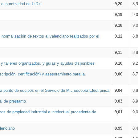
a la actividad de I+D+i
9,20
8,
9,19
9,
9,18
9,
 normalización de textos al valenciano realizados por el
9,12
8,
9,11
8,
 y talleres organizados, y guías y ayudas disponibles
9,10
9,
cripción, certificación) y asesoramiento para la
9,06
8,
 punto de equipos en el Servicio de Microscopía Electrónica
9,04
8,
ial de préstamo
9,03
8,
os de propiedad industrial e intelectual procedente de
9,01
9,
lenciano
8,99
8,