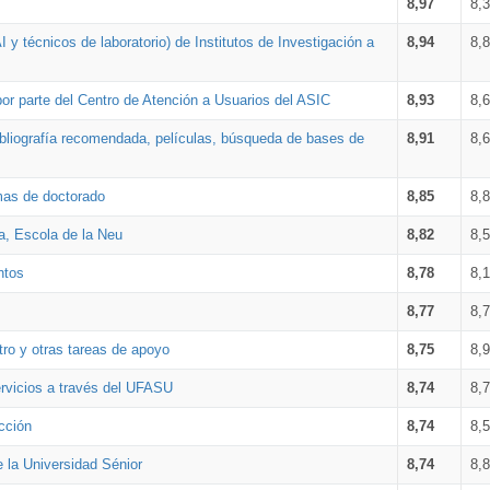
8,97
8,
 y técnicos de laboratorio) de Institutos de Investigación a
8,94
8,
por parte del Centro de Atención a Usuarios del ASIC
8,93
8,
bibliografía recomendada, películas, búsqueda de bases de
8,91
8,
amas de doctorado
8,85
8,
a, Escola de la Neu
8,82
8,
ntos
8,78
8,
8,77
8,
tro y otras tareas de apoyo
8,75
8,
ervicios a través del UFASU
8,74
8,
cción
8,74
8,
e la Universidad Sénior
8,74
8,