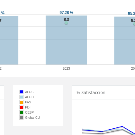
2
2023
20
% Satisfacción
ALUC
ALUD
PAS
PDI
CESP
Global CU