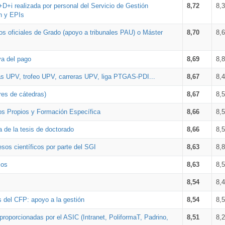
+D+i realizada por personal del Servicio de Gestión
8,72
8,
n y EPIs
los oficiales de Grado (apoyo a tribunales PAU) o Máster
8,70
8,
va del pago
8,69
8,
as UPV, trofeo UPV, carreras UPV, liga PTGAS-PDI...
8,67
8,
res de cátedras)
8,67
8,
os Propios y Formación Específica
8,66
8,
a de la tesis de doctorado
8,66
8,
sos científicos por parte del SGI
8,63
8,
ios
8,63
8,
8,54
8,
s del CFP: apoyo a la gestión
8,54
8,
proporcionadas por el ASIC (Intranet, PoliformaT, Padrino,
8,51
8,