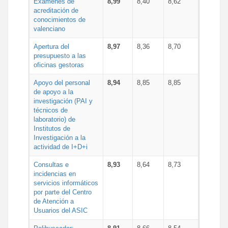
Exámenes de
8,99
8,40
8,62
acreditación de
conocimientos de
valenciano
Apertura del
8,97
8,36
8,70
presupuesto a las
oficinas gestoras
Apoyo del personal
8,94
8,85
8,85
de apoyo a la
investigación (PAI y
técnicos de
laboratorio) de
Institutos de
Investigación a la
actividad de I+D+i
Consultas e
8,93
8,64
8,73
incidencias en
servicios informáticos
por parte del Centro
de Atención a
Usuarios del ASIC