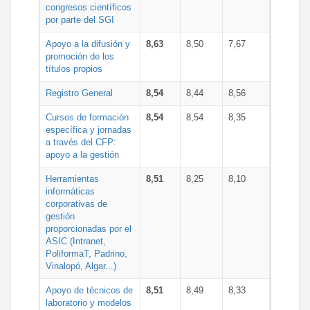
congresos científicos
por parte del SGI
Apoyo a la difusión y
8,63
8,50
7,67
promoción de los
títulos propios
Registro General
8,54
8,44
8,56
Cursos de formación
8,54
8,54
8,35
específica y jornadas
a través del CFP:
apoyo a la gestión
Herramientas
8,51
8,25
8,10
informáticas
corporativas de
gestión
proporcionadas por el
ASIC (Intranet,
PoliformaT, Padrino,
Vinalopó, Algar...)
Apoyo de técnicos de
8,51
8,49
8,33
laboratorio y modelos