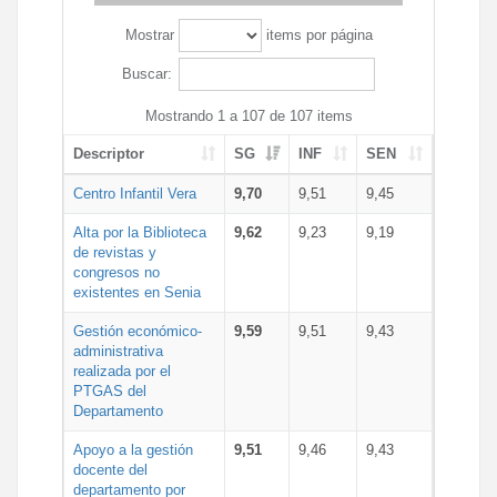
Mostrar
items por página
Buscar:
Mostrando 1 a 107 de 107 items
Descriptor
SG
INF
SEN
Centro Infantil Vera
9,70
9,51
9,45
Alta por la Biblioteca
9,62
9,23
9,19
de revistas y
congresos no
existentes en Senia
Gestión económico-
9,59
9,51
9,43
administrativa
realizada por el
PTGAS del
Departamento
Apoyo a la gestión
9,51
9,46
9,43
docente del
departamento por