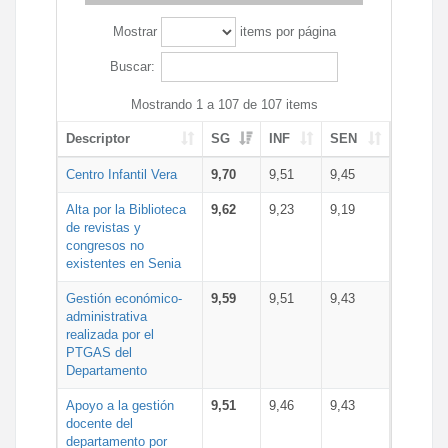
Mostrar
items por página
Buscar:
Mostrando 1 a 107 de 107 items
Descriptor
SG
INF
SEN
Centro Infantil Vera
9,70
9,51
9,45
Alta por la Biblioteca
9,62
9,23
9,19
de revistas y
congresos no
existentes en Senia
Gestión económico-
9,59
9,51
9,43
administrativa
realizada por el
PTGAS del
Departamento
Apoyo a la gestión
9,51
9,46
9,43
docente del
departamento por