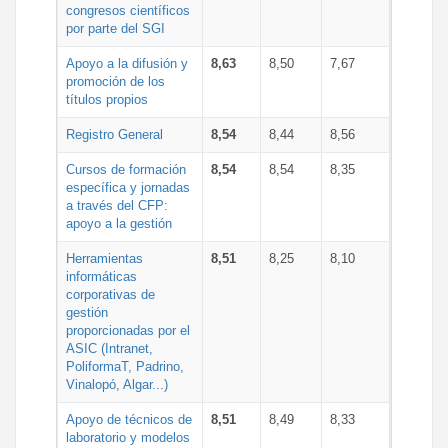
congresos científicos
por parte del SGI
Apoyo a la difusión y
8,63
8,50
7,67
promoción de los
títulos propios
Registro General
8,54
8,44
8,56
Cursos de formación
8,54
8,54
8,35
específica y jornadas
a través del CFP:
apoyo a la gestión
Herramientas
8,51
8,25
8,10
informáticas
corporativas de
gestión
proporcionadas por el
ASIC (Intranet,
PoliformaT, Padrino,
Vinalopó, Algar...)
Apoyo de técnicos de
8,51
8,49
8,33
laboratorio y modelos