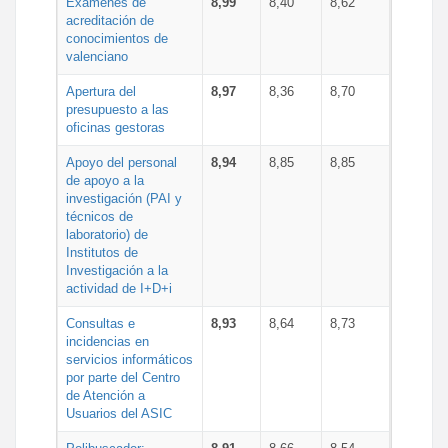
Exámenes de
8,99
8,40
8,62
acreditación de
conocimientos de
valenciano
Apertura del
8,97
8,36
8,70
presupuesto a las
oficinas gestoras
Apoyo del personal
8,94
8,85
8,85
de apoyo a la
investigación (PAI y
técnicos de
laboratorio) de
Institutos de
Investigación a la
actividad de I+D+i
Consultas e
8,93
8,64
8,73
incidencias en
servicios informáticos
por parte del Centro
de Atención a
Usuarios del ASIC