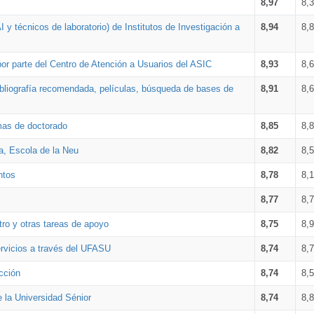
8,97
8,
 y técnicos de laboratorio) de Institutos de Investigación a
8,94
8,
por parte del Centro de Atención a Usuarios del ASIC
8,93
8,
bibliografía recomendada, películas, búsqueda de bases de
8,91
8,
amas de doctorado
8,85
8,
a, Escola de la Neu
8,82
8,
ntos
8,78
8,
8,77
8,
tro y otras tareas de apoyo
8,75
8,
ervicios a través del UFASU
8,74
8,
cción
8,74
8,
e la Universidad Sénior
8,74
8,