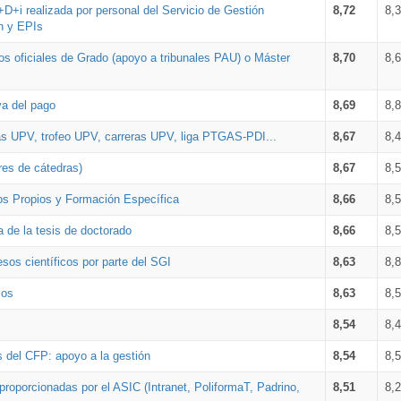
+D+i realizada por personal del Servicio de Gestión
8,72
8,
n y EPIs
los oficiales de Grado (apoyo a tribunales PAU) o Máster
8,70
8,
va del pago
8,69
8,
as UPV, trofeo UPV, carreras UPV, liga PTGAS-PDI...
8,67
8,
res de cátedras)
8,67
8,
os Propios y Formación Específica
8,66
8,
a de la tesis de doctorado
8,66
8,
sos científicos por parte del SGI
8,63
8,
ios
8,63
8,
8,54
8,
s del CFP: apoyo a la gestión
8,54
8,
proporcionadas por el ASIC (Intranet, PoliformaT, Padrino,
8,51
8,