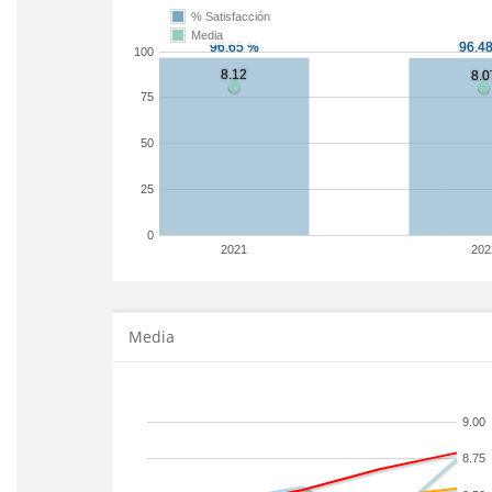
% Satisfacción
Media
100
75
50
25
0
2021
202
Media
9.00
8.75