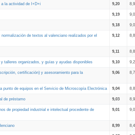
a la actividad de I+D+i
9,20
8,
9,19
9,
9,18
9,
 normalización de textos al valenciano realizados por el
9,12
8,
9,11
8,
 y talleres organizados, y guías y ayudas disponibles
9,10
9,
cripción, certificación) y asesoramiento para la
9,06
8,
 punto de equipos en el Servicio de Microscopía Electrónica
9,04
8,
ial de préstamo
9,03
8,
os de propiedad industrial e intelectual procedente de
9,01
9,
lenciano
8,99
8,