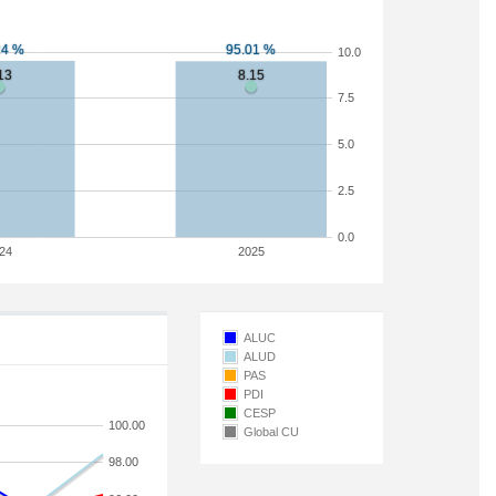
10.0
7.5
5.0
2.5
0.0
24
2025
ALUC
ALUD
PAS
PDI
CESP
100.00
Global CU
98.00