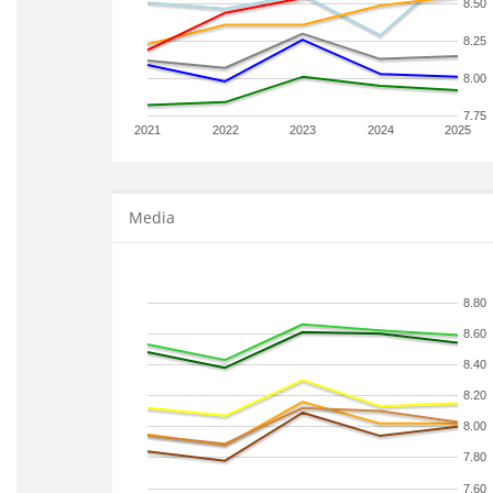
8.50
8.25
8.00
7.75
2021
2022
2023
2024
2025
Media
8.80
8.60
8.40
8.20
8.00
7.80
7.60