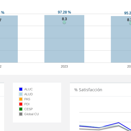
2
2023
20
% Satisfacción
ALUC
ALUD
PAS
PDI
CESP
Global CU