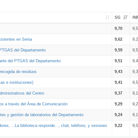
SG
IN
9,70
9,
xistentes en Senia
9,62
9,
l PTGAS del Departamento
9,59
9,
parte del PTGAS del Departamento
9,51
9,
 recogida de residuos
9,43
9,
as e instituciones)
9,41
9,
dministrativos del Centro
9,37
9,
os a través del Área de Comunicación
9,29
9,
tes y gestión de laboratorios del Departamento
9,24
9,
ores, ...La biblioteca responde..., chat, teléfono, y sesiones
9,22
9,