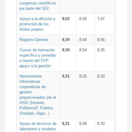
congresos científicos
por parte del SGI
Apoyo a la difusión y
8,63
8,50
7,67
promoción de los
títulos propios
Registro General
8,54
8,44
8,56
Cursos de formación
8,54
8,54
8,35
específica y jornadas
a través del CFP:
apoyo a la gestión
Herramientas
8,51
8,25
8,10
informáticas
corporativas de
gestión
proporcionadas por el
ASIC (Intranet,
PoliformaT, Padrino,
Vinalopó, Algar...)
Apoyo de técnicos de
8,51
8,49
8,33
laboratorio y modelos