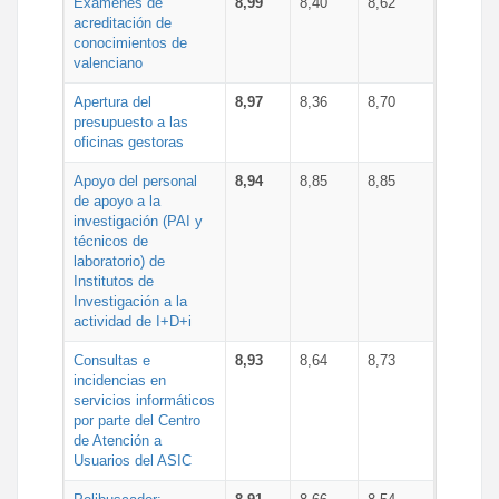
Exámenes de
8,99
8,40
8,62
acreditación de
conocimientos de
valenciano
Apertura del
8,97
8,36
8,70
presupuesto a las
oficinas gestoras
Apoyo del personal
8,94
8,85
8,85
de apoyo a la
investigación (PAI y
técnicos de
laboratorio) de
Institutos de
Investigación a la
actividad de I+D+i
Consultas e
8,93
8,64
8,73
incidencias en
servicios informáticos
por parte del Centro
de Atención a
Usuarios del ASIC