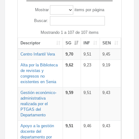
Mostrar
items por página
Buscar:
Mostrando 1 a 107 de 107 items
Descriptor
SG
INF
SEN
Centro Infantil Vera
9,70
9,51
9,45
Alta por la Biblioteca
9,62
9,23
9,19
de revistas y
congresos no
existentes en Senia
Gestión económico-
9,59
9,51
9,43
administrativa
realizada por el
PTGAS del
Departamento
Apoyo a la gestión
9,51
9,46
9,43
docente del
departamento por