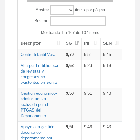
Mostrar
items por página
Buscar:
Mostrando 1 a 107 de 107 items
Descriptor
SG
INF
SEN
Centro Infantil Vera
9,70
9,51
9,45
Alta por la Biblioteca
9,62
9,23
9,19
de revistas y
congresos no
existentes en Senia
Gestión económico-
9,59
9,51
9,43
administrativa
realizada por el
PTGAS del
Departamento
Apoyo a la gestión
9,51
9,46
9,43
docente del
departamento por