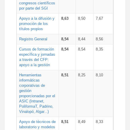
congresos científicos
por parte del SGI
Apoyo a la difusión y
8,63
8,50
7,67
promoción de los
títulos propios
Registro General
8,54
8,44
8,56
Cursos de formación
8,54
8,54
8,35
específica y jornadas
a través del CFP:
apoyo a la gestión
Herramientas
8,51
8,25
8,10
informáticas
corporativas de
gestión
proporcionadas por el
ASIC (Intranet,
PoliformaT, Padrino,
Vinalopó, Algar...)
Apoyo de técnicos de
8,51
8,49
8,33
laboratorio y modelos