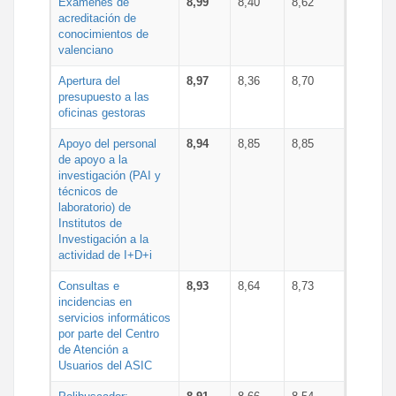
Exámenes de
8,99
8,40
8,62
acreditación de
conocimientos de
valenciano
Apertura del
8,97
8,36
8,70
presupuesto a las
oficinas gestoras
Apoyo del personal
8,94
8,85
8,85
de apoyo a la
investigación (PAI y
técnicos de
laboratorio) de
Institutos de
Investigación a la
actividad de I+D+i
Consultas e
8,93
8,64
8,73
incidencias en
servicios informáticos
por parte del Centro
de Atención a
Usuarios del ASIC