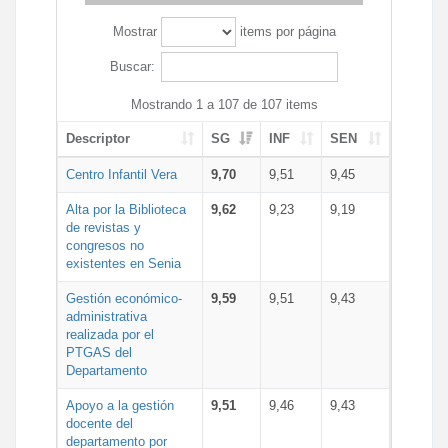
Mostrar
items por página
Buscar:
Mostrando 1 a 107 de 107 items
Descriptor
SG
INF
SEN
Centro Infantil Vera
9,70
9,51
9,45
Alta por la Biblioteca
9,62
9,23
9,19
de revistas y
congresos no
existentes en Senia
Gestión económico-
9,59
9,51
9,43
administrativa
realizada por el
PTGAS del
Departamento
Apoyo a la gestión
9,51
9,46
9,43
docente del
departamento por