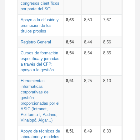
congresos científicos
por parte del SGI
Apoyo a la difusión y
8,63
8,50
7,67
promoción de los
títulos propios
Registro General
8,54
8,44
8,56
Cursos de formación
8,54
8,54
8,35
específica y jornadas
a través del CFP:
apoyo a la gestión
Herramientas
8,51
8,25
8,10
informáticas
corporativas de
gestión
proporcionadas por el
ASIC (Intranet,
PoliformaT, Padrino,
Vinalopó, Algar...)
Apoyo de técnicos de
8,51
8,49
8,33
laboratorio y modelos