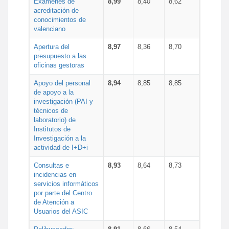
Exámenes de
8,99
8,40
8,62
acreditación de
conocimientos de
valenciano
Apertura del
8,97
8,36
8,70
presupuesto a las
oficinas gestoras
Apoyo del personal
8,94
8,85
8,85
de apoyo a la
investigación (PAI y
técnicos de
laboratorio) de
Institutos de
Investigación a la
actividad de I+D+i
Consultas e
8,93
8,64
8,73
incidencias en
servicios informáticos
por parte del Centro
de Atención a
Usuarios del ASIC