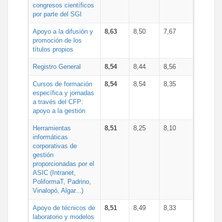
congresos científicos
por parte del SGI
Apoyo a la difusión y
8,63
8,50
7,67
promoción de los
títulos propios
Registro General
8,54
8,44
8,56
Cursos de formación
8,54
8,54
8,35
específica y jornadas
a través del CFP:
apoyo a la gestión
Herramientas
8,51
8,25
8,10
informáticas
corporativas de
gestión
proporcionadas por el
ASIC (Intranet,
PoliformaT, Padrino,
Vinalopó, Algar...)
Apoyo de técnicos de
8,51
8,49
8,33
laboratorio y modelos