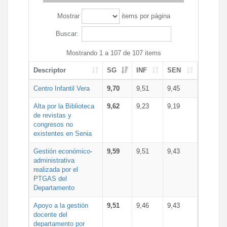
Mostrar
items por página
Buscar:
Mostrando 1 a 107 de 107 items
Descriptor
SG
INF
SEN
Centro Infantil Vera
9,70
9,51
9,45
Alta por la Biblioteca
9,62
9,23
9,19
de revistas y
congresos no
existentes en Senia
Gestión económico-
9,59
9,51
9,43
administrativa
realizada por el
PTGAS del
Departamento
Apoyo a la gestión
9,51
9,46
9,43
docente del
departamento por