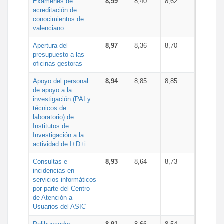
Exámenes de
8,99
8,40
8,62
acreditación de
conocimientos de
valenciano
Apertura del
8,97
8,36
8,70
presupuesto a las
oficinas gestoras
Apoyo del personal
8,94
8,85
8,85
de apoyo a la
investigación (PAI y
técnicos de
laboratorio) de
Institutos de
Investigación a la
actividad de I+D+i
Consultas e
8,93
8,64
8,73
incidencias en
servicios informáticos
por parte del Centro
de Atención a
Usuarios del ASIC