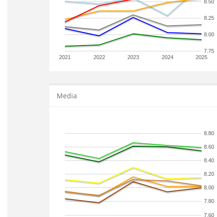
8.50
8.25
8.00
7.75
2021
2022
2023
2024
2025
Media
8.80
8.60
8.40
8.20
8.00
7.80
7.60