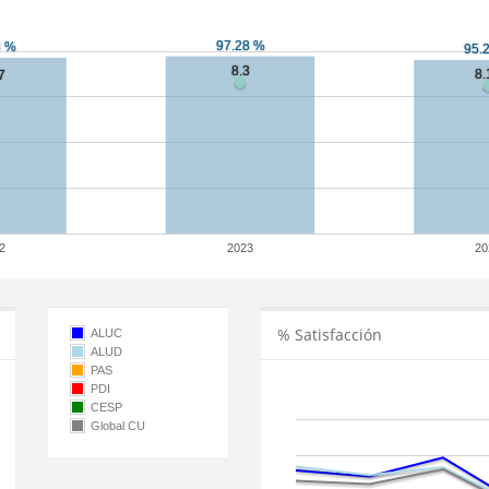
2
2023
20
% Satisfacción
ALUC
ALUD
PAS
PDI
CESP
Global CU