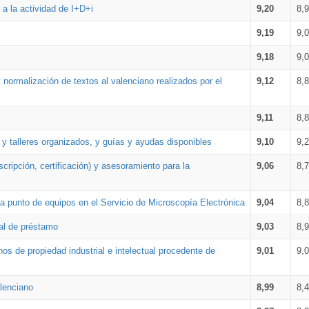
a la actividad de I+D+i
9,20
8,
9,19
9,
9,18
9,
 normalización de textos al valenciano realizados por el
9,12
8,
9,11
8,
 y talleres organizados, y guías y ayudas disponibles
9,10
9,
cripción, certificación) y asesoramiento para la
9,06
8,
 punto de equipos en el Servicio de Microscopía Electrónica
9,04
8,
ial de préstamo
9,03
8,
os de propiedad industrial e intelectual procedente de
9,01
9,
lenciano
8,99
8,