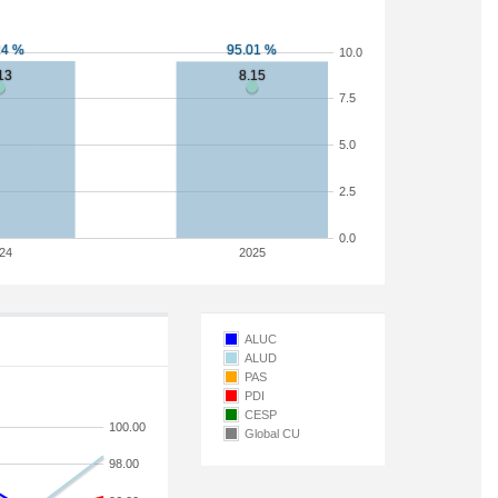
10.0
7.5
5.0
2.5
0.0
24
2025
ALUC
ALUD
PAS
PDI
CESP
100.00
Global CU
98.00