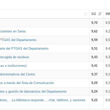
SG
IN
9,70
9,
xistentes en Senia
9,62
9,
l PTGAS del Departamento
9,59
9,
parte del PTGAS del Departamento
9,51
9,
 recogida de residuos
9,43
9,
as e instituciones)
9,41
9,
dministrativos del Centro
9,37
9,
os a través del Área de Comunicación
9,29
9,
tes y gestión de laboratorios del Departamento
9,24
9,
ores, ...La biblioteca responde..., chat, teléfono, y sesiones
9,22
9,