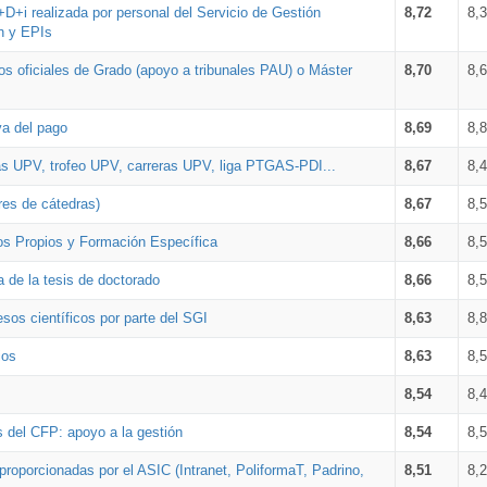
+D+i realizada por personal del Servicio de Gestión
8,72
8,
n y EPIs
los oficiales de Grado (apoyo a tribunales PAU) o Máster
8,70
8,
va del pago
8,69
8,
as UPV, trofeo UPV, carreras UPV, liga PTGAS-PDI...
8,67
8,
res de cátedras)
8,67
8,
os Propios y Formación Específica
8,66
8,
a de la tesis de doctorado
8,66
8,
sos científicos por parte del SGI
8,63
8,
ios
8,63
8,
8,54
8,
s del CFP: apoyo a la gestión
8,54
8,
proporcionadas por el ASIC (Intranet, PoliformaT, Padrino,
8,51
8,