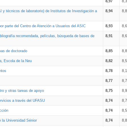
8,97
8,
 y técnicos de laboratorio) de Institutos de Investigación a
8,94
8,
por parte del Centro de Atención a Usuarios del ASIC
8,93
8,
bibliografía recomendada, películas, búsqueda de bases de
8,91
8,
amas de doctorado
8,85
8,
a, Escola de la Neu
8,82
8,
ntos
8,78
8,
8,77
8,
tro y otras tareas de apoyo
8,75
8,
ervicios a través del UFASU
8,74
8,
cción
8,74
8,
e la Universidad Sénior
8,74
8,