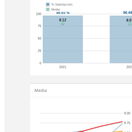
% Satisfacción
Media
100
75
50
25
0
2021
202
Media
9.00
8.75