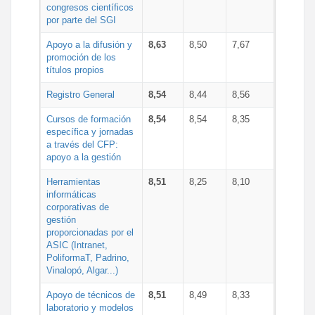
congresos científicos
por parte del SGI
Apoyo a la difusión y
8,63
8,50
7,67
promoción de los
títulos propios
Registro General
8,54
8,44
8,56
Cursos de formación
8,54
8,54
8,35
específica y jornadas
a través del CFP:
apoyo a la gestión
Herramientas
8,51
8,25
8,10
informáticas
corporativas de
gestión
proporcionadas por el
ASIC (Intranet,
PoliformaT, Padrino,
Vinalopó, Algar...)
Apoyo de técnicos de
8,51
8,49
8,33
laboratorio y modelos