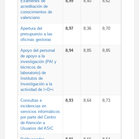
Exámenes de
8,99
8,40
8,62
acreditación de
conocimientos de
valenciano
Apertura del
8,97
8,36
8,70
presupuesto a las
oficinas gestoras
Apoyo del personal
8,94
8,85
8,85
de apoyo a la
investigación (PAI y
técnicos de
laboratorio) de
Institutos de
Investigación a la
actividad de I+D+i
Consultas e
8,93
8,64
8,73
incidencias en
servicios informáticos
por parte del Centro
de Atención a
Usuarios del ASIC