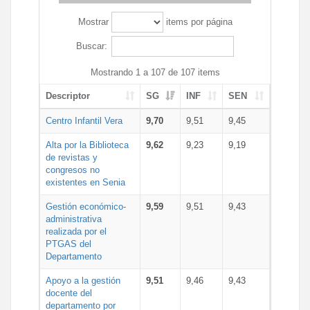
Mostrar
items por página
Buscar:
Mostrando 1 a 107 de 107 items
Descriptor
SG
INF
SEN
Centro Infantil Vera
9,70
9,51
9,45
Alta por la Biblioteca
9,62
9,23
9,19
de revistas y
congresos no
existentes en Senia
Gestión económico-
9,59
9,51
9,43
administrativa
realizada por el
PTGAS del
Departamento
Apoyo a la gestión
9,51
9,46
9,43
docente del
departamento por